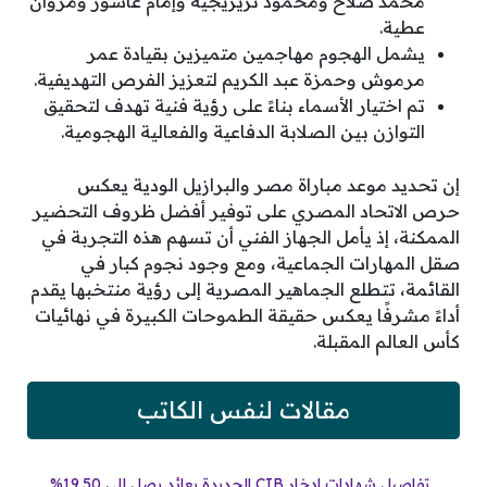
محمد صلاح ومحمود تريزيجيه وإمام عاشور ومروان
عطية.
يشمل الهجوم مهاجمين متميزين بقيادة عمر
مرموش وحمزة عبد الكريم لتعزيز الفرص التهديفية.
تم اختيار الأسماء بناءً على رؤية فنية تهدف لتحقيق
التوازن بين الصلابة الدفاعية والفعالية الهجومية.
إن تحديد موعد مباراة مصر والبرازيل الودية يعكس
حرص الاتحاد المصري على توفير أفضل ظروف التحضير
الممكنة، إذ يأمل الجهاز الفني أن تسهم هذه التجربة في
صقل المهارات الجماعية، ومع وجود نجوم كبار في
القائمة، تتطلع الجماهير المصرية إلى رؤية منتخبها يقدم
أداءً مشرفًا يعكس حقيقة الطموحات الكبيرة في نهائيات
كأس العالم المقبلة.
مقالات لنفس الكاتب
تفاصيل شهادات ادخار CIB الجديدة بعائد يصل إلى 19.50%