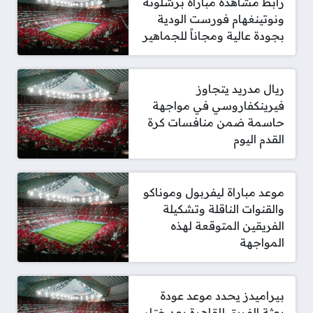
رابط مشاهدة مباراة برشلونة
ونوتينغهام فورست الودية
بجودة عالية ومجاناً للجماهير
ريال مدريد يتجاوز
فيرينكفاروسي في مواجهة
حاسمة ضمن منافسات كرة
القدم اليوم
موعد مباراة ليفربول وموناكو
والقنوات الناقلة وتشكيلة
الفريقين المتوقعة لهذه
المواجهة
بيراميدز يحدد موعد عودة
بعثة الفريق للقاهرة بعد ختام