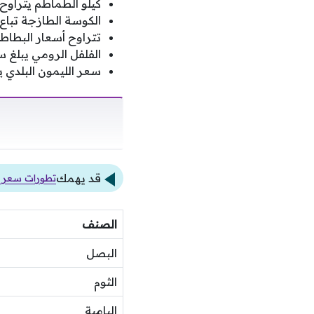
كيلو الطماطم يتراوح بين 20 إلى 25 جنيها وف
الكوسة الطازجة تباع بأسعار بين 5
تتراوح أسعار البطاطس ما بين 12 و
الفلفل الرومي يبلغ سعره بين 30 و5
سعر الليمون البلدي يسجل بين 40 و
قد يهمك
تطورات سعر الي
الصنف
البصل
الثوم
البامية