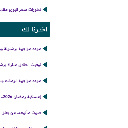
تطورات سعر اليورو مقابل ا
اخترنا لك
موعد مواجهة برشلونة وريال 
توقيت انطلاق مباراة برشلونة ضد ني
موعد مواجهة الزمالك وسم
إمساكية رمضان 2026.. مواعيد أذان المغرب والفجر طوال أيام الشهر المبارك
صوت مألوف.. من يعلق على