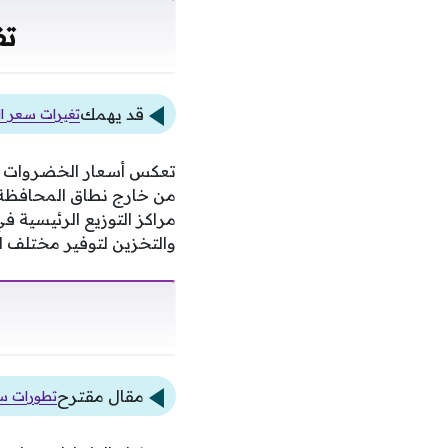
تف
قد يهمك
تغيرات سعر ال
تعكس أسعار الخضروات في
من خارج نطاق المحافظة،
مراكز التوزيع الرئيسية ف
والتخزين لتوفير مختلف اح
مقال مقترح
تطورات سع