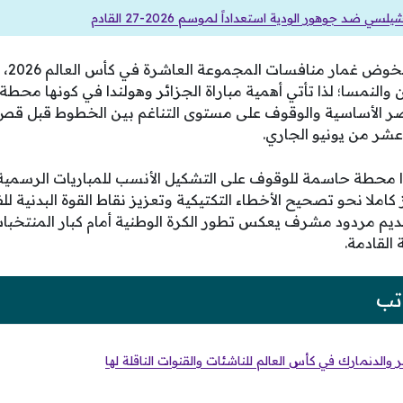
سي ضد جوهور الودية استعداداً لموسم 2026-27 القادم
يستعد 
ن والنمسا؛ لذا تأتي أهمية مباراة الجزائر وهولندا في كونها محطة
اصر الأساسية والوقوف على مستوى التناغم بين الخطوط قبل قص
عشر من يونيو الجاري.
دا محطة حاسمة للوقوف على التشكيل الأنسب للمباريات الرسمية 
املا نحو تصحيح الأخطاء التكتيكية وتعزيز نقاط القوة البدنية لل
تقديم مردود مشرف يعكس تطور الكرة الوطنية أمام كبار المنتخبا
 القادمة.
تب
الدنمارك في كأس العالم للناشئات والقنوات الناقلة لها