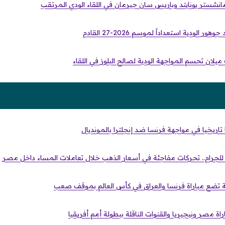
 مانشستر يونايتد وباريس سان جيرمان في اللقاء الودي المرتقب
لودية استعداداً لموسم 2026-27 القادم
يلان تحسم المواجهة الودية لصالح البلوز في اللقاء
تاريخيا في مواجهة فرنسا ضد إنجلترا بالمونديال
ة تضع مباراة فرنسا والعراق في كأس العالم بموقف صعب
اراة مصر ونيجيريا والقنوات الناقلة ببطولة أمم أفريقيا