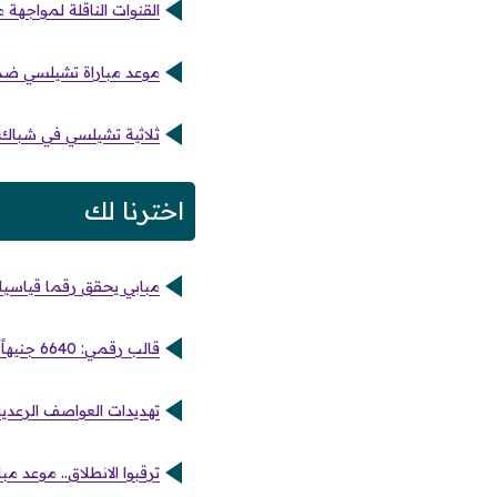
القنوات الناقلة لمواجهة
موعد مباراة تشيلسي ضد جوهور ا
ثلاثية تشيلسي في شباك م
اخترنا لك
مبابي يحقق رقما قياسيا 
قالب رقمي: 6640 جنيهاً للجرام.. تحركات مفاجئة في أسعار الذهب خلال تعاملات المساء داخل مصر
تهديدات العواصف الرعدي
ترقبوا الانطلاق.. موعد مب