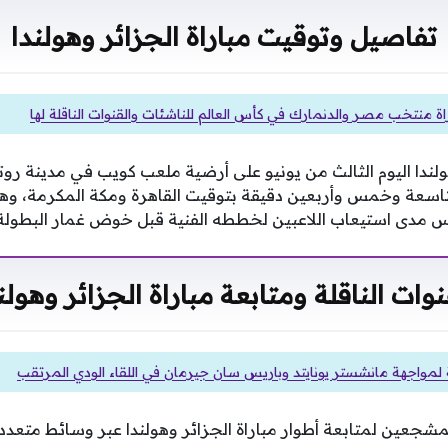
تفاصيل وتوقيت مباراة الجزائر وهولندا
اة منتخب مصر والدنمارك في كأس العالم للناشئات والقنوات الناقلة لها
لندا اليوم الثالث من يونيو على أرضية ملعب كويب في مدينة رو
التاسعة وخمس وأربعين دقيقة بتوقيت القاهرة ومكة المكرمة، و
س مدى استيعاب اللاعبين لخططه الفنية قبل خوض غمار البطولة ا
نوات الناقلة ومتابعة مباراة الجزائر وهولن
لة لمواجهة مانشستر يونايتد وباريس سان جيرمان في اللقاء الودي المرتقب
للمشجعين لمتابعة أطوار مباراة الجزائر وهولندا عبر وسائط متع