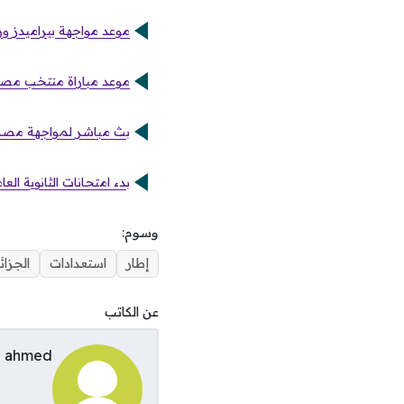
موعد مواجهة بيراميدز وز
موعد مباراة منتخب مصر 
بث مباشر لمواجهة مصر ضد
بدء امتحانات الثانوية العامة في 21 يونيو مع كشف تفاصيل توزيع
وسوم:
إطار
استعدادات
الجزائ
عن الكاتب
ahmed