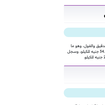
دقيق والفول، وهو ما
يمثل انفراجة نسبية في تكاليف المعيشة الأساسية، حيث انخفض سعر الأرز المعبأ إلى 34.81 جنيه للكيلو، وسجل