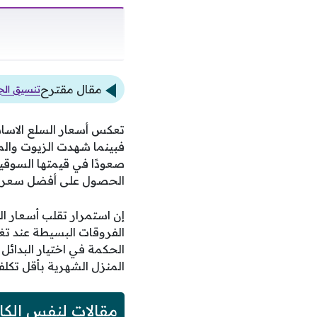
مقال مقترح
تنسيق الجامعات 2026: كليات الطب والهندسة تتصد
تعكس أسعار السلع الاساس
فبينما شهدت الزيوت والم
صعودًا في قيمتها السوقية
الحصول على أفضل سعر م
إن استمرار تقلب أسعار ا
الفروقات البسيطة عند تغي
الحكمة في اختيار البدائل
المنزل الشهرية بأقل تكلف
مقالات لنفس الكا