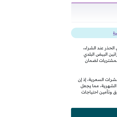
لحذر عند الشراء،
تين البيض البلدي
 المشتريات لضمان
شرات السعرية، إذ إن
 الشهرية، مما يجعل
وق وتأمين احتياجات