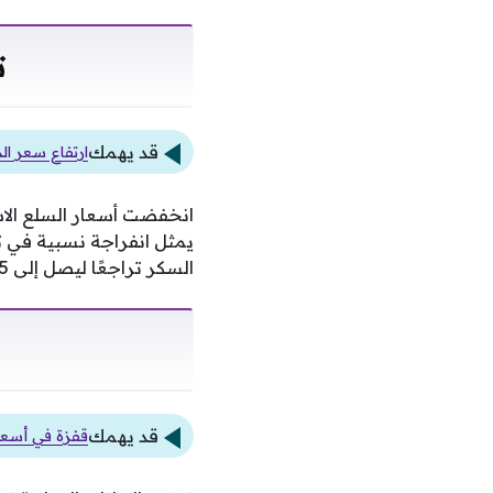
ت
قد يهمك
ارتفاع سعر الذهب 45 جنيهًا وعيار 21 يسجل 6075 
انخفضت أسعار السلع الاسا
السكر تراجعًا ليصل إلى 34.75 جنيه، كما شهد الدقيق المعبأ هبوطًا ملموسًا ليصل إلى 25.66 جنيه للكيلو.
قد يهمك
قفزة في أسعار الذهب عيار 21 بمصر