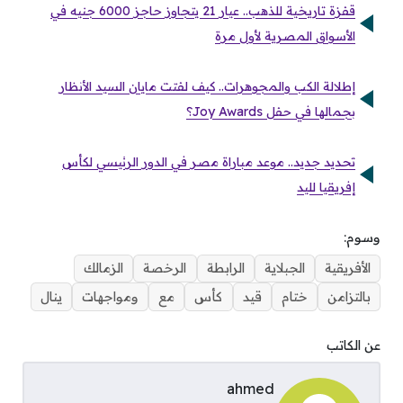
قفزة تاريخية للذهب.. عيار 21 يتجاوز حاجز 6000 جنيه في
الأسواق المصرية لأول مرة
إطلالة الكب والمجوهرات.. كيف لفتت مايان السيد الأنظار
بجمالها في حفل Joy Awards؟
تحديد جديد.. موعد مباراة مصر في الدور الرئيسي لكأس
إفريقيا لليد
وسوم:
الأفريقية
الجبلاية
الرابطة
الرخصة
الزمالك
بالتزامن
ختام
قيد
كأس
مع
ومواجهات
ينال
عن الكاتب
ahmed