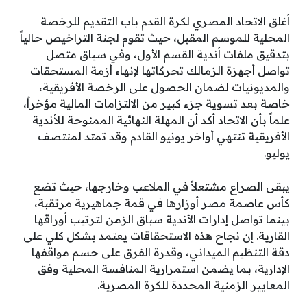
أغلق الاتحاد المصري لكرة القدم باب التقديم للرخصة
المحلية للموسم المقبل، حيث تقوم لجنة التراخيص حالياً
بتدقيق ملفات أندية القسم الأول، وفي سياق متصل
تواصل أجهزة الزمالك تحركاتها لإنهاء أزمة المستحقات
والمديونيات لضمان الحصول على الرخصة الأفريقية،
خاصة بعد تسوية جزء كبير من الالتزامات المالية مؤخراً،
علماً بأن الاتحاد أكد أن المهلة النهائية الممنوحة للأندية
الأفريقية تنتهي أواخر يونيو القادم وقد تمتد لمنتصف
يوليو.
يبقى الصراع مشتعلاً في الملاعب وخارجها، حيث تضع
كأس عاصمة مصر أوزارها في قمة جماهيرية مرتقبة،
بينما تواصل إدارات الأندية سباق الزمن لترتيب أوراقها
القارية. إن نجاح هذه الاستحقاقات يعتمد بشكل كلي على
دقة التنظيم الميداني، وقدرة الفرق على حسم مواقفها
الإدارية، بما يضمن استمرارية المنافسة المحلية وفق
المعايير الزمنية المحددة للكرة المصرية.