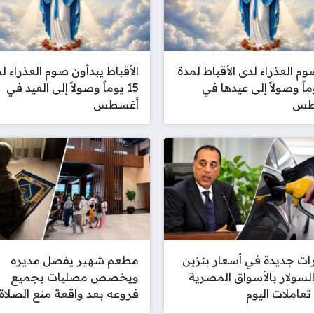
وم العذراء لدى الأقباط لمدة
الأقباط يبدأون صوم العذراء ل
يوماً وصولاً إلى عيدها في
15 يوماً وصولاً إلى العيد في
طس
أغسطس
ات جديدة في أسعار بنزين
مطعم شهير يفصل مديره
 والسولار بالأسواق المصرية
ويخصص مصليات بجميع
تعاملات اليوم
فروعه بعد واقعة منع الصلاة