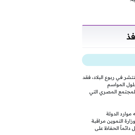
فذ
افية 2026 عبر أربعين ألف منفذ منتشر في ربوع البلاد، فقد
لول المواسم
لمجتمع المصري التي
 وتوجيه موارد الدولة
ارة التموين مراقبة
 دائماً الحفاظ على