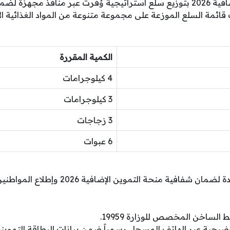
تميزت منحة التموين الإضافية 2026 بتوزيع سلع استراتيجية وُفرت عبر منافذ م
ئمة السلع الموزعة على مجموعة متنوعة من المواد الغذائية ا
الكمية المقررة
4 كيلوجرامات
3 كيلوجرامات
3 زجاجات
6 عبوات
أتاحت الدولة قنوات متعددة لضمان شفافية منح
 الساخن المخصص للوزارة 19959.
يحية عبر الهاتف المسجل رسمياً ضمن بيانات البطاقة التمويني