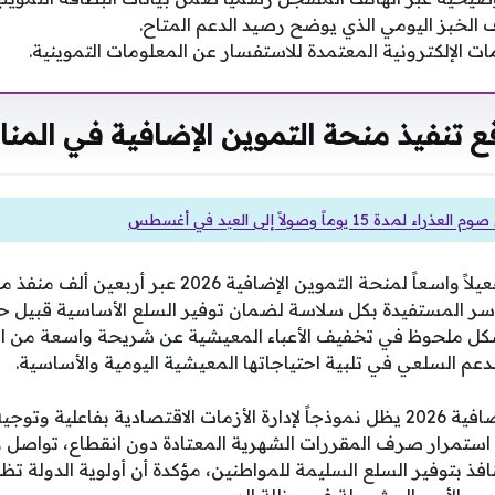
 الخبز اليومي الذي يوضح رصيد الدعم المتاح.
ت الإلكترونية المعتمدة للاستفسار عن المعلومات التموينية.
ع تنفيذ منحة التموين الإضافية في المنا
مدة 15 يوماً وصولاً إلى العيد في أغسطس
شهدت الأشهر الماضية تفعيلاً واسعاً لمنحة التموين الإض
المستفيدة بكل سلاسة لضمان توفير السلع الأساسية قبيل ح
بشكل ملحوظ في تخفيف الأعباء المعيشية عن شريحة واسعة من ا
لدعم السلعي في تلبية احتياجاتها المعيشية اليومية والأساسية.
إن ملف منحة التموين الإضافية 2026 يظل نموذجاً لإدارة الأزمات الاقتصادية بفاعلية
استمرار صرف المقررات الشهرية المعتادة دون انقطاع، تواصل وز
افذ بتوفير السلع السليمة للمواطنين، مؤكدة أن أولوية الدولة تظل