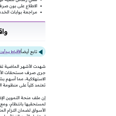
الاطلاع على بون صرف
مراجعة بوابات الخدما
واق
تابع أيضاً
الأقباط يبدأون صوم العذراء ل
جرى صرف مستحقات الأسر 
الاستهلاكية، مما أسهم 
تعتمد كلياً على منظومة ا
لمستحقيها بانتظام، ومع 
الأسواق لضمان التزام المن