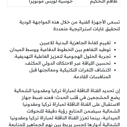
طاقم التحكيم
خوسيه لويس مونويرا
تسعى الأجهزة الفنية من خلال هذه المواجهة الودية
لتحقيق غايات استراتيجية متعددة:
تقييم كفاءة الجاهزية البدنية للاعبين.
توطيد التفاهم بين الخطوط الدفاعية ووسط الميدان.
تجربة الحلول الهجومية لتعزيز الفاعلية التهديفية.
تحسين اللياقة عبر الاحتكاك الدولي المكثف.
اكتشاف الثغرات التكتيكية ومعالجتها قبل
المنافسات القادمة.
إن تحديد القناة الناقلة لمباراة تركيا ومقدونيا الشمالية
يضع المشجعين في قلب الحدث؛ فعند ضبط جهاز
الاستقبال على القناة الناقلة لمباراة تركيا ومقدونيا
الشمالية سيضمن المتابع رؤية دقيقة للتحولات
الميدانية، بينما تعزز القناة الناقلة لمباراة تركيا ومقدونيا
الشمالية أدوارها كجسر يربط بين نهم الجماهير للمتابعة