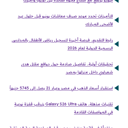
اليورو يرتفع مع اتساع فجوة الفائدة بين أوروبا وأميركا
التأمينات تحدد موعد صرف معاشات يونيو قبل حلول عيد
الأضحى المبارك
رابط التقديم.. فرصة أخيرة لتسجيل رياض الأطفال بالمدارس
الرسمية الدولية لعام 2026
تحقيقات أولية.. تفاصيل صادمة حول دوافع مقتل هدى
شعراوي داخل منزلها بمصر
استقرار أسعار الذهب في مصر وعيار 21 يصل إلى 5745 جنيهاً
تقنيات مذهلة.. هاتف Galaxy S26 Ultra يترقب قفزة نوعية
في المواصفات القادمة