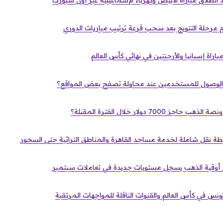
انطلاق مباراة الأبيض وكهرباء الإسماعيلية عبر أون سبورت
م مرحلة التتويج بعد سحب قرعة ترتيب مباريات الدوري
اراة إسبانيا والأرجنتين في نهائي كأس العالم
الوصول للمستخدمين عند محاولة تصفح بعض المواقع؟
700 دولار خلال الفترة المقبلة؟
نس في كأس العالم والقنوات الناقلة للمواجهات المرتقبة