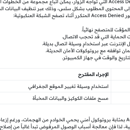
للتغلب على مشكلة Access Denied التي تواجه الزوار، يمكن اتباع مجموعة من 
إلى المحتوى المطلوب بشكل سلس، وذلك عبر تنظيف البيانات ال
نكبوتية:
المؤقت للمتصفح نهائياً.
الحماية التي قد تحجب الاتصال.
 الإنترنت عبر استخدام وسيلة اتصال بديلة.
 توافقه مع بروتوكولات الأمان الحديثة.
تاريخ والوقت في جهاز الكمبيوتر.
الإجراء المقترح
استخدام وسيلة تغيير الموقع الجغرافي
مسح ملفات الكوكيز والبيانات المخبأة
تعد رسالة Access Denied بمثابة بروتوكول أمني يحمي الخوادم من الهجمات، ورغم
، لذا فإن معالجة أسباب الوصول المرفوض تبدأ غالباً من إصلاح 