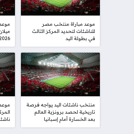
موعد مباراة منتخب مصر
موعد 
للناشئات لتحديد المركز الثالث
ميلان
في بطولة اليد
2026-27 المرتق
منتخب ناشئات اليد يواجه فرصة
موعد 
تاريخية لحصد برونزية العالم
المرك
بعد الخسارة أمام إسبانيا
ناشئا