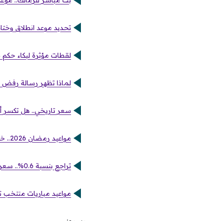
بث مباشر للزمالك.. موعد 
تحديد موعد انطلاق وختا
لقطات مؤثرة لبكاء حكم مب
لماذا تظهر رسالة رفض 
سعر تاريخي.. هل تكسر أونصة الذهب حاجز 0
مواعيد رمضان 2026.. خطة نقل شاملة لخدمة مساجد القاهرة والمناطق التراثية حتى السحور
تراجع بنسبة 0.6%.. سعر أوقية الذهب يسجل مستويات جديدة في تعاملات سبتمبر
مواعيد مباريات منتخب تو