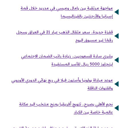
مواجهة مرتقبة بين يامال وميسي في مدريد خلال قمة
إسبانيا والأرجنتين بالفيناليسيما
قفزة جديدة.. سعر مثقال الذهب عيار 21 في العراق يسجل
رقمًا غير مسبوق اليوم
بشري سارة للسعوديين.. زيادة راتب الضمان الاجتماعي
ليتجاوز 5000 ريال للأسر المستفيدة
موعد مباراة بولونيا وأستون فيلا في ربع نهائي الدوري الأوروبي
والقنوات الناقلة
نجم الأهلي يصرح.. تتويج أفريقيا يمنح منتخب اليد مكانة
عالمية خاصة بين الكبار