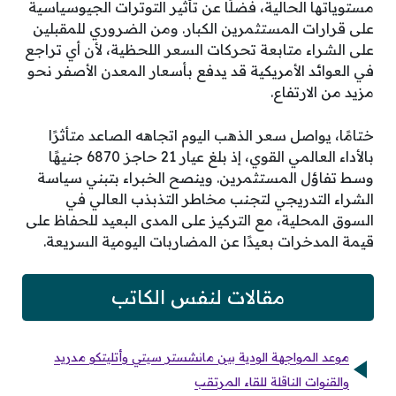
مستوياتها الحالية، فضلًا عن تأثير التوترات الجيوسياسية
على قرارات المستثمرين الكبار. ومن الضروري للمقبلين
على الشراء متابعة تحركات السعر اللحظية، لأن أي تراجع
في العوائد الأمريكية قد يدفع بأسعار المعدن الأصفر نحو
مزيد من الارتفاع.
ختامًا، يواصل سعر الذهب اليوم اتجاهه الصاعد متأثرًا
بالأداء العالمي القوي، إذ بلغ عيار 21 حاجز 6870 جنيهًا
وسط تفاؤل المستثمرين. وينصح الخبراء بتبني سياسة
الشراء التدريجي لتجنب مخاطر التذبذب العالي في
السوق المحلية، مع التركيز على المدى البعيد للحفاظ على
قيمة المدخرات بعيدًا عن المضاربات اليومية السريعة.
مقالات لنفس الكاتب
موعد المواجهة الودية بين مانشستر سيتي وأتليتكو مدريد
والقنوات الناقلة للقاء المرتقب