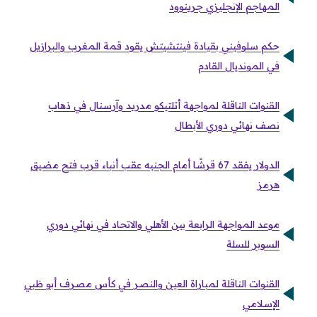
المهاجم الإنجليزي جرينوود
حكم سلوفيني بقيادة فينتشيتش يقود قمة المغرب والبرازيل
في المونديال القادم
القنوات الناقلة لمواجهة أتلتيكو مدريد وآرسنال في ذهاب
نصف نهائي دوري الأبطال
الدولار يفقد 67 قرشًا أمام الجنيه عقب أنباء قرب فتح مضيق
هرمز
موعد المواجهة الرابعة بين الأهلي والاتحاد في نهائي دوري
السوبر للسلة
القنوات الناقلة لمباراة العين والنصر في كأس مصرف أبو ظبي
الإسلامي