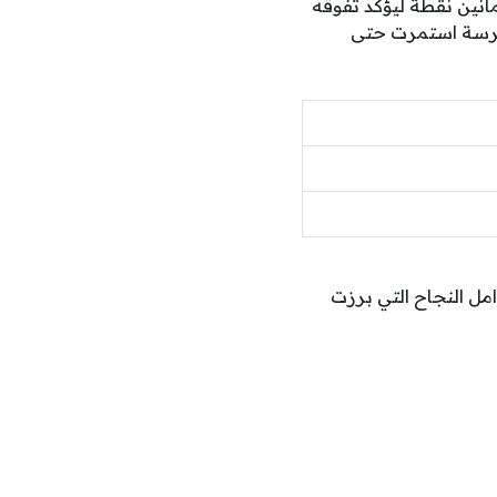
نين نقطة ليؤكد تفوقه
 شرسة استمرت حتى
امل النجاح التي برزت