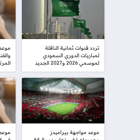
تردد قنوات ثمانية الناقلة
موعد 
لمباريات الدوري السعودي
والقن
لموسمي 2026 و2027 الجديد
المرت
موعد مواجهة بيراميدز
موعد 
وجورماهيا في ذهاب دور الـ 64
في كأ