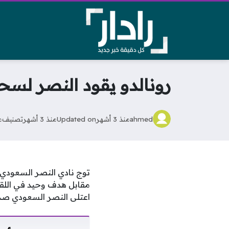
رونالدو يقود النصر لسحق
ahmed
منذ 3 أشهر
Updated on
منذ 3 أشهر
تصنيف
م
توج نادي النصر السعودي
مقابل هدف وحيد في اللق
اعتلى النصر السعودي صدا