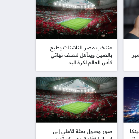
منتخب مصر للناشئات يطيح
بر
بالصين ويتأهل لنصف نهائي
كأس العالم لكرة اليد
ينكا
صور وصول بعثة الأهلي إلى
ونتو
إسبانيا لإقامة معسكر تدريبي