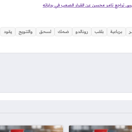
يس تراجع تامر محسن عن القرار الصعب في بداياته
ر
برباعية
بلقب
رونالدو
ضمك
لسحق
والتتويج
يقود