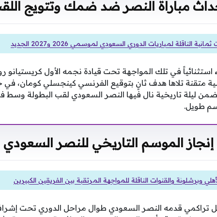
داث مباراة النصر ضد ضمك وتتويج اللق
مانية الناقلة لمباريات الدوري السعودي لموسمي 2026 و2027 الجديد
ستثنائياً في تلك المواجهة تحت قيادة نجمه الأول كريستيانو رون
ة متقنة تلاها هدف ثانٍ بتوقيع الفرنسي كينجسلي كومان، في ح
من ليلة تاريخية نال فيها النصر السعودي لقب البطولة وسط ف
سم طويل.
إنجاز الموسم التاريخي للنصر السعودي
أهلي وبرشلونة والقنوات الناقلة للمواجهة المرتقبة بين الفريقين الكبيرين
 عمل تراكمي قدمه النصر السعودي طوال مراحل الدوري تحت إشر