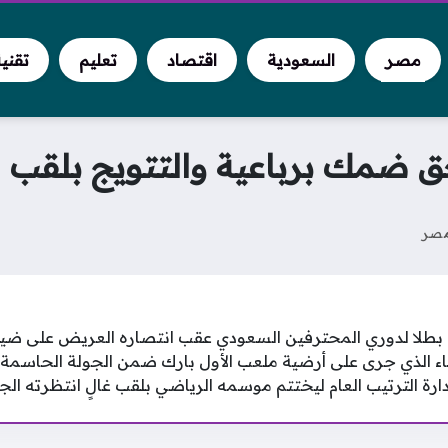
مصر
السعودية
اقتصاد
تعليم
تقني
 ضمك برباعية والتتويج بلقب الد
صر
 بطلا لدوري المحترفين السعودي عقب انتصاره العريض على ضي
اء الذي جرى على أرضية ملعب الأول بارك ضمن الجولة الحاسمة
رة الترتيب العام ليختتم موسمه الرياضي بلقب غالٍ انتظرته الج