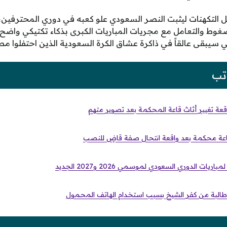
كل التكهنات ليثبت النصر السعودي علو كعبه في دوري المحترفين،
غوط والتعامل مع مجريات المباريات الكبرى بذكاء تكتيكي واضح،
يبقى عالقاً في ذاكرة عشاق الكرة السعودية الذين احتفلوا مطولا
تب
واقعة تغيير أثاث قاعة المحكمة بعد تصوير متهم
ث قاعة محكمة بعد واقعة انتحال صفة قاضٍ للنصب
ريات الدوري السعودي لموسمي 2026 و2027 الجديد
ة طالبة من كفر الشيخ بسبب استخدام الهاتف المحمول