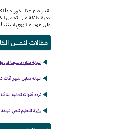
لقد وضع هذا الفوز حداً ل
قدرة فائقة على تحمل الض
على موسم كروي استثنائي س
مقالات لنفس الكا
النيابة تفتح تحقيقاً في 
النيابة تعاين تغيير أثا
تردد قنوات ثمانية الناقلة لمبا
وزارة التعليم تلغي نتيج