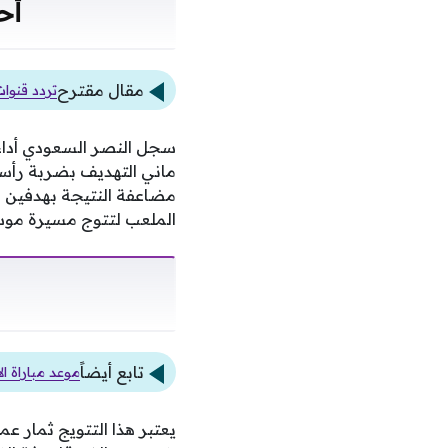
أح
مقال مقترح
تردد قنوات ث
سجل النصر السعودي أداء ا
ماني التهديف بضربة رأسي
مضاعفة النتيجة بهدفين ض
الملعب لتتوج مسيرة مو
تابع أيضاً
موعد مباراة ال
يعتبر هذا التتويج ثمار