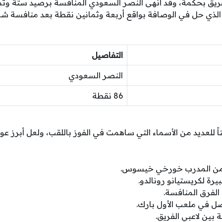
يق بحكمة، وقد أنهى النصر السعودي المنافسة برصيد ستة وثما
ل الذي حل في الوصافة بواقع أربعة وثمانين نقطة بعد منافسة
التفاصيل
النصر السعودي
86 نقطة
تاً للعديد من الأسماء التي ساهمت في الفوز باللقب، ولعل أبرز عو
بتة من المدرب خورخي خيسوس.
بيرة لكريستيانو رونالدو.
 الفرق المنافسة.
صل في ملعب الأول بارك.
ة بين لاعبي الفريق.