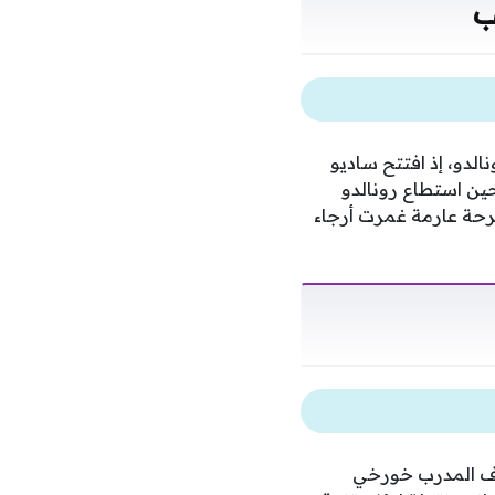
ب
الدو، إذ افتتح ساديو
ين استطاع رونالدو
رحة عارمة غمرت أرجاء
اف المدرب خورخي