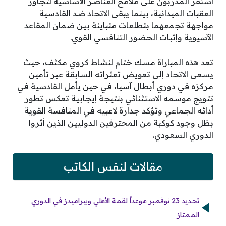
استقر المدربون على ملامح العناصر الأساسية لتجاوز
العقبات الميدانية، بينما يبقى الاتحاد ضد القادسية
مواجهة تجمعهما بتطلعات متباينة بين ضمان المقاعد
الآسيوية وإثبات الحضور التنافسي القوي.
تعد هذه المباراة مسك ختام لنشاط كروي مكثف، حيث
يسعى الاتحاد إلى تعويض تعثراته السابقة عبر تأمين
مركزه في دوري أبطال آسيا، في حين يأمل القادسية في
تتويج موسمه الاستثنائي بنتيجة إيجابية تعكس تطور
أدائه الجماعي وتؤكد جدارة لاعبيه في المنافسة القوية
بظل وجود كوكبة من المحترفين الدوليين الذين أثروا
الدوري السعودي.
مقالات لنفس الكاتب
تحديد 23 نوفمبر موعداً لقمة الأهلي وبيراميدز في الدوري
الممتاز