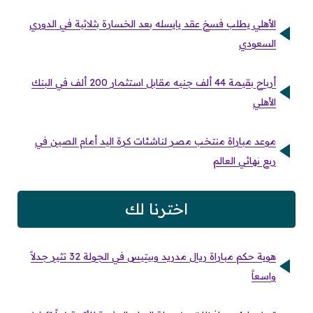
الأهلي يطلب فسخ عقد يايسله بعد الخسارة بثلاثية في الدوري
السعودي
أرباح بقيمة 44 ألف جنيه مقابل استثمار 200 ألف في البنك
الأهلي
موعد مباراة منتخب مصر لناشئات كرة اليد أمام الصين في
ربع نهائي العالم
اخترنا لك
هوية حكم مباراة ريال مدريد وبيتيس في الجولة 32 تثير جدلاً
واسعاً