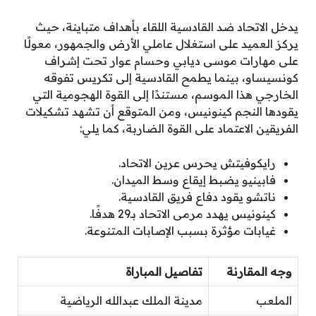
يدخل الاتحاد ضد القادسية اللقاء بأهداف متباينة، حيث
يركز العميد على استغلال عاملي الأرض والجمهور، معولًا
على مهارات موسى ديابي وحسام عوار تحت إشراف
كونسيساو، بينما يطمح القادسية إلى تكريس تفوقه
الخارجي هذا الموسم، مستندًا إلى القوة الهجومية التي
يقودها النجم كينونيس، ومن المتوقع أن تشهد تشكيلات
الفريقين الاعتماد على القوة الضاربة، كما يلي:
رايكوفيتش يحرس عرين الاتحاد.
فابينيو يضبط إيقاع وسط الميدان.
ناتشو يقود دفاع فريق القادسية.
كينونيس يهدد مرمى الاتحاد بـ29 هدفًا.
غيابات مؤثرة بسبب الإصابات المتنوعة.
وجه المقارنة
تفاصيل المباراة
الملعب
مدينة الملك عبدالله الرياضية