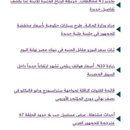
تحذير لـ 4 محافظات.. خريطة الرياح المثيرة للأتربة غداً تكشف
تفاصيل جديدة
مزاد وزارة المالية.. طرح سيارات حكومية بأسعار مخفضة
للجمهور في جلسة علنية جديدة
ثبات سعر اليورو مقابل الجنيه في بنوك مصر نهاية اليوم
زيادة 10%.. أسعار هواتف ريلمي تشهد ارتفاعاً جديداً داخل
السوق المصرية
قائمة القنوات الناقلة لمواجهة ستراسبورج ورايو فاليكانو في
نصف نهائي دوري المؤتمر الأوروبي
أحداث مشتعلة.. عرض مسلسل حب بلا حدود الحلقة 67
مترجمة للجمهور العربي