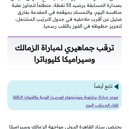
بصدارة المسابقة برصيد 53 نقطة، متطلعاً لتجاوز عقبة
منافسه اليوم، والتمسك بموقعه في المقدمة بفارق
ضئيل عن أقرب ملاحقيه في جدول الترتيب المشتعل،
لتعزيز حظوظه في الفوز باللقب رسميا.
ترقب جماهيري لمباراة الزمالك
وسيراميكا كليوباترا
تابع أيضاً
موعد مباراة برشلونة ونوتينجهام فورست الودية والقنوات الناقلة
للقاء المرتقب اليوم
يحتضن ستاد القاهرة الدولي مواجهة الزمالك وسيراميكا