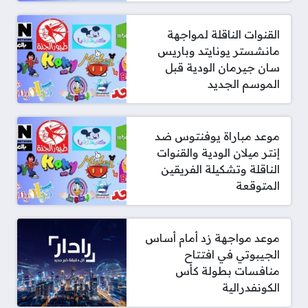
القنوات الناقلة لمواجهة
مانشستر يونايتد وباريس
سان جيرمان الودية قبل
الموسم الجديد
موعد مباراة يوفنتوس ضد
إنتر ميلان الودية والقنوات
الناقلة وتشكيلة الفريقين
المتوقعة
موعد مواجهة زد أمام أساس
الجيبوتي في افتتاح
منافسات بطولة كأس
الكونفدرالية