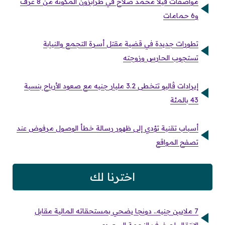
مواصفات فيلا محمد صلاح في طرابزون المكونة من 8 غرف
و6 حمامات
تطورات جديدة في قضية مقتل أسرة التجمع والنيابة
تستجوب الحارس وزوجته
إيرادات ڤاليو تتخطى 3.2 مليار جنيه مع صعود الأرباح بنسبة
43 بالمئة
أسباب تقنية تؤدي إلى ظهور رسالة خطأ الوصول مرفوض عند
تصفح المواقع
اخترنا لك
7 ملايين جنيه.. دونجا يضحي بمستحقاته المالية مقابل