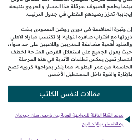
بينما يطمح الضيوف لعرقلة هذا المسار والخروج بنتيجة
إيجابية تعزز رصيدهم النقطي في جدول الترتيب.
إن وتيرة المنافسة في دوري روشن السعودي بلغت
ذروتها مع اقتراب صافرة النهاية؛ إذ تكتسب مباراة الاهلي
والخلود أهمية مضاعفة للمدربين واللاعبين على حد سواء،
حيث يعول الجميع على استغلال الفرص المتاحة لخطف
انتصار ثمين يعكس تطلعات الأندية في هذه المرحلة
الحاسمة من عمر البطولة، مما ينذر بمواجهة كروية تضج
بالإثارة والقوة داخل المستطيل الأخضر.
مقالات لنفس الكاتب
موعد القناة الناقلة للمواجهة الودية بين باريس سان جيرمان
ومانشستر يونايتد اليوم