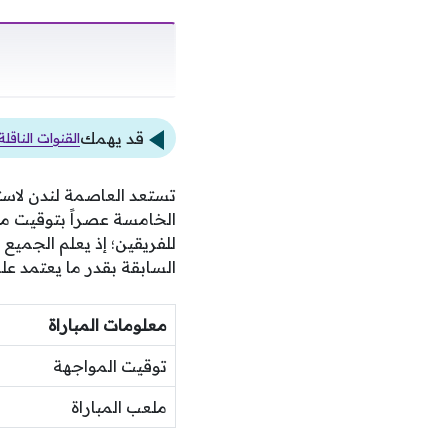
قد يهمك
القنوات الناق
تستعد العاصمة لندن لاست
الخامسة عصراً بتوقيت م
للفريقين؛ إذ يعلم الجميع
السابقة بقدر ما يعتمد ع
معلومات المباراة
توقيت المواجهة
ملعب المباراة