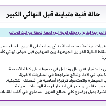
حالة فنية متباينة قبل النهائي الكبير
لمواجهة ليفربول وموناكو الودية اليوم لحظة بلحظة عبر البث المباشر
عنويات مرتفعة بعد سلسلة نتائج إيجابية في الدوري، فيما يسعى
لنقاط التالية الفوارق الجوهرية بين الفريقين قبل خوض نهائي كأس 
:
باستقرار فني عالٍ وتكامل في صفوفه على كافة الأصعدة.
ب في الأداء ونتائج متراجعة في المباريات الأخيرة.
لسيطرة والاستحواذ كركيزة أساسية في فلسفته التكتيكية.
نظيم الدفاعي والحذر في انتظار فرصة الهجمات المرتدة.
باشرة يميل بوضوح كلي لصالح الفريق السماوي في أغلب اللقاءات.