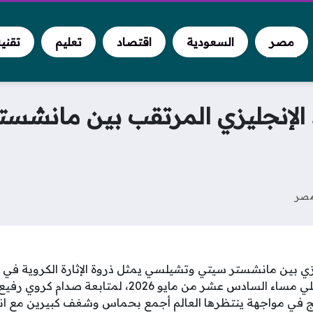
مصر
السعودية
اقتصاد
تعليم
تقني
د الإنجليزي المرتقب بين مانش
صر
يزي بين مانشستر سيتي وتشيلسي يمثل ذروة الإثارة الكروية في إ
الجماهير نحو ملعب ويمبلي مساء السادس عشر من مايو 026
 في مواجهة ينتظرها العالم أجمع بحماس وشغف كبيرين مع انطل