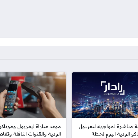
 مباشرة لمواجهة ليفربول
موعد مباراة ليفربول وموناكو
كو الودية اليوم لحظة
الودية والقنوات الناقلة وتفا