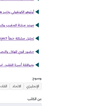
أوتوهو الكونغولي يختبر ه
موعد مباراة المغرب وكندا
تحليل مشكلة خطأ Object reference not set to an instance of an object
حضور قوي للهلال والنصر و
بموافقة أسرة الفقيد.. ا
وسوم:
الإنجليزي
الاتحاد
القادم
عن الكاتب