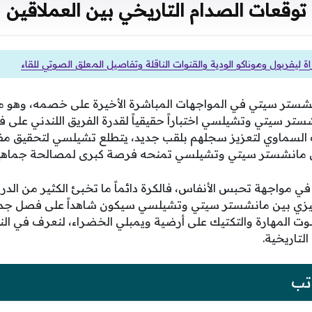
توقعات الصدام التاريخي بين العملاقين
ة ليفربول وموناكو الودية والقنوات الناقلة وتفاصيل المعلق الصوتي للقاء
انشستر سيتي في المواجهات المباشرة الأخيرة على خصمه، وهو 
شستر سيتي وتشيلسي اختباراً حقيقياً لقدرة الفريق اللندني على ف
ب السماوي لتعزيز سجلهم بلقب جديد، يتطلع تشيلسي لتحقيق مف
بين مانشستر سيتي وتشيلسي تمنحه فرصة كبرى لمصالحة جماهير
في مواجهة تحبس الأنفاس، فالكرة دائماً ما تخبئ الكثير من الدرا
جليزي بين مانشستر سيتي وتشيلسي سيكون شاهداً على فصل جديد
ت المهارة والتكتيك على أرضية ويمبلي الخضراء، لنعرف في ال
التاريخية.
تب