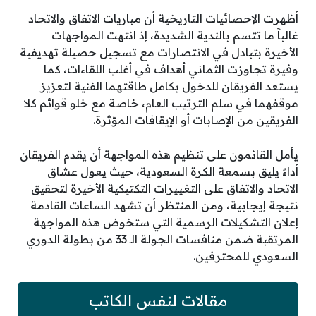
أظهرت الإحصائيات التاريخية أن مباريات الاتفاق والاتحاد
غالباً ما تتسم بالندية الشديدة، إذ انتهت المواجهات
الأخيرة بتبادل في الانتصارات مع تسجيل حصيلة تهديفية
وفيرة تجاوزت الثماني أهداف في أغلب اللقاءات، كما
يستعد الفريقان للدخول بكامل طاقتهما الفنية لتعزيز
موقفهما في سلم الترتيب العام، خاصة مع خلو قوائم كلا
الفريقين من الإصابات أو الإيقافات المؤثرة.
يأمل القائمون على تنظيم هذه المواجهة أن يقدم الفريقان
أداءً يليق بسمعة الكرة السعودية، حيث يعول عشاق
الاتحاد والاتفاق على التغييرات التكتيكية الأخيرة لتحقيق
نتيجة إيجابية، ومن المنتظر أن تشهد الساعات القادمة
إعلان التشكيلات الرسمية التي ستخوض هذه المواجهة
المرتقبة ضمن منافسات الجولة الـ 33 من بطولة الدوري
السعودي للمحترفين.
مقالات لنفس الكاتب