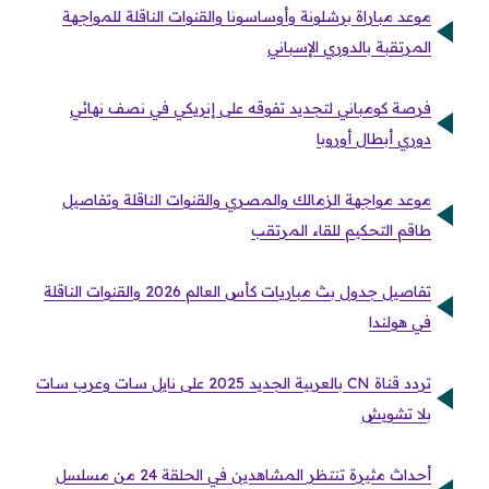
موعد مباراة برشلونة وأوساسونا والقنوات الناقلة للمواجهة
المرتقبة بالدوري الإسباني
فرصة كومباني لتجديد تفوقه على إنريكي في نصف نهائي
دوري أبطال أوروبا
موعد مواجهة الزمالك والمصري والقنوات الناقلة وتفاصيل
طاقم التحكيم للقاء المرتقب
تفاصيل جدول بث مباريات كأس العالم 2026 والقنوات الناقلة
في هولندا
تردد قناة CN بالعربية الجديد 2025 على نايل سات وعرب سات
بلا تشويش
أحداث مثيرة تنتظر المشاهدين في الحلقة 24 من مسلسل