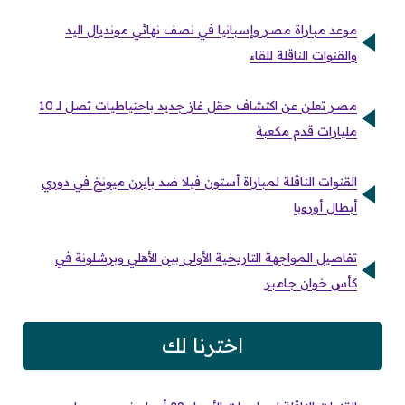
موعد مباراة مصر وإسبانيا في نصف نهائي مونديال اليد
والقنوات الناقلة للقاء
مصر تعلن عن اكتشاف حقل غاز جديد باحتياطيات تصل لـ 10
مليارات قدم مكعبة
القنوات الناقلة لمباراة أستون فيلا ضد بايرن ميونخ في دوري
أبطال أوروبا
تفاصيل المواجهة التاريخية الأولى بين الأهلي وبرشلونة في
كأس خوان جامبر
اخترنا لك