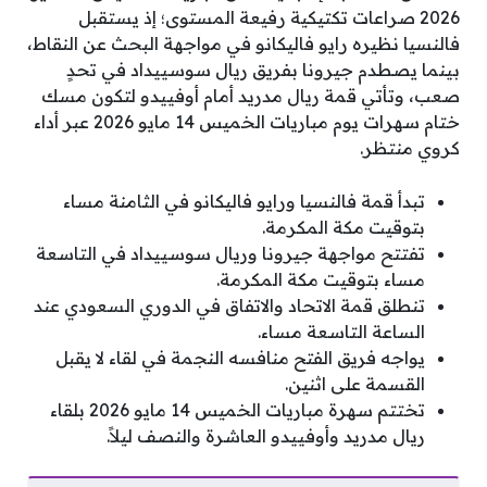
2026 صراعات تكتيكية رفيعة المستوى؛ إذ يستقبل
فالنسيا نظيره رايو فاليكانو في مواجهة البحث عن النقاط،
بينما يصطدم جيرونا بفريق ريال سوسييداد في تحدٍ
صعب، وتأتي قمة ريال مدريد أمام أوفييدو لتكون مسك
ختام سهرات يوم مباريات الخميس 14 مايو 2026 عبر أداء
كروي منتظر.
تبدأ قمة فالنسيا ورايو فاليكانو في الثامنة مساء
بتوقيت مكة المكرمة.
تفتتح مواجهة جيرونا وريال سوسييداد في التاسعة
مساء بتوقيت مكة المكرمة.
تنطلق قمة الاتحاد والاتفاق في الدوري السعودي عند
الساعة التاسعة مساء.
يواجه فريق الفتح منافسه النجمة في لقاء لا يقبل
القسمة على اثنين.
تختتم سهرة مباريات الخميس 14 مايو 2026 بلقاء
ريال مدريد وأوفييدو العاشرة والنصف ليلاً.