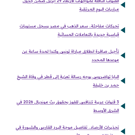
القنوات الناقلة لمواجهات الأربعاء 29 أبريل ضمن جدول
مباريات اليوم المرتقبة
تحركات مفاجئة.. سعر الذهب في مصر يسجل مستويات
قياسية جديدة بالتعاملات المسائية
تأجيل صافرة انطلاق مباراة تونس وكندا لمدة ساعة عن
موعدها المحدد
البابا تواضروس يوجه رسالة تعزية إلى قطر في وفاة الشيخ
حمد بن خليفة
3 قنوات عربية تتنافس للفوز بحقوق بث مونديال 2026 في
الشرق الأوسط
تحذيرات الأرصاد.. تفاصيل موجة البرد القارس والشبورة في