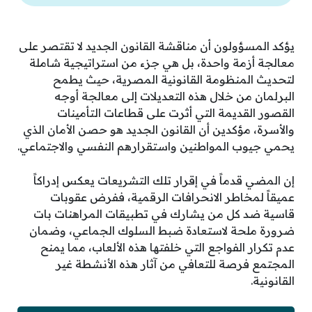
يؤكد المسؤولون أن مناقشة القانون الجديد لا تقتصر على
معالجة أزمة واحدة، بل هي جزء من استراتيجية شاملة
لتحديث المنظومة القانونية المصرية، حيث يطمح
البرلمان من خلال هذه التعديلات إلى معالجة أوجه
القصور القديمة التي أثرت على قطاعات التأمينات
والأسرة، مؤكدين أن القانون الجديد هو حصن الأمان الذي
يحمي جيوب المواطنين واستقرارهم النفسي والاجتماعي.
إن المضي قدماً في إقرار تلك التشريعات يعكس إدراكاً
عميقاً لمخاطر الانحرافات الرقمية، ففرض عقوبات
قاسية ضد كل من يشارك في تطبيقات المراهنات بات
ضرورة ملحة لاستعادة ضبط السلوك الجماعي، وضمان
عدم تكرار الفواجع التي خلفتها هذه الألعاب، مما يمنح
المجتمع فرصة للتعافي من آثار هذه الأنشطة غير
القانونية.