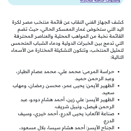
والقنوات الناقلة للمباراة
كشف الجهاز الفني النقاب عن قائمة منتخب مصر لكرة
اليد التي ستخوض غمار المعسكر الحالي، حيث تضم
القائمة نخبة من المواهب المحلية والعناصر المحترفة
التي تدمج بين الخبرات الدولية ودماء الشباب المتحمس
لتمثيل المنتخب، وتتكون التشكيلة المختارة من الأسماء
التالية:
حراسة المرمى: محمد علي، محمد عصام الطيار،
وعبد الرحمن حميد.
الظهير الأيمن: يحيى عمر، محسن رمضان، ومهاب
سعيد.
الظهير الأيسر: علي زين، أحمد هشام دودو، عبد
الرحمن فيصل، ونبيل شريف.
صناعة الألعاب: يحيى الدرع، أحمد خيري، وسيف
الدرع.
الجناح الأيسر: أحمد هشام سيسا، بلال مسعود،