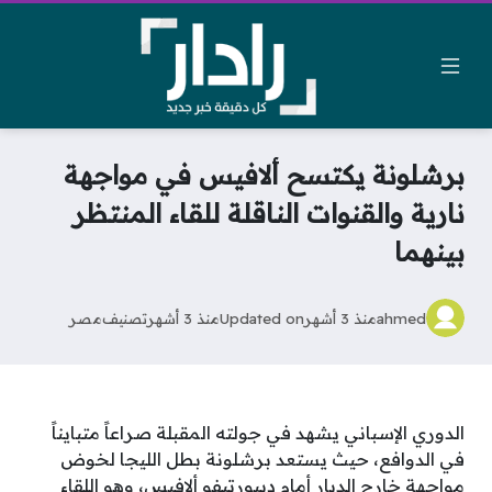
برشلونة يكتسح ألافيس في مواجهة
نارية والقنوات الناقلة للقاء المنتظر
بينهما
ahmed
منذ 3 أشهر
Updated on
منذ 3 أشهر
تصنيف
مصر
الدوري الإسباني يشهد في جولته المقبلة صراعاً متبايناً
في الدوافع، حيث يستعد برشلونة بطل الليجا لخوض
مواجهة خارج الديار أمام ديبورتيفو ألافيس، وهو اللقاء