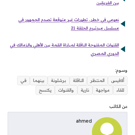
بين الفريقين
نعومي في خطر.. تطورات غير متوقعة تصدم الجمهور في
مسلسل ميدتيرم الحلقة 21
القنوات المفتوحة الناقلة لمباراة القمة بين الأهلي والزمالك في
الدوري المصري
وسوم:
ألافيس
المنتظر
الناقلة
برشلونة
بينهما
في
للقاء
مواجهة
نارية
والقنوات
يكتسح
عن الكاتب
ahmed