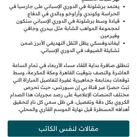
يعتمد برشلونة في الدوري الإسباني على جارسيا في
الحراسة وكوندي وأراوخو وبالدي في الدفاع.
قيادة وسط برشلونة في الدوري الإسباني ستكون
لمجموعة المواهب الشابة مثل بيدري وجافي
وفيرمين.
ليفاندوفسكي يظل الثقل التهديفي الأبرز ضمن
تشكيلة الضيوف في الدوري الإسباني.
تنطلق صافرة بداية اللقاء مساء الأربعاء في تمام الساعة
العاشرة والنصف بتوقيت القاهرة ومكة المكرمة، وسط
توقعات بمتابعة جماهيرية غفيرة لتفاصيل المباراة التي
تبث حصرًا عبر قناة بي إن سبورتس، حيث تحرص
مختلف المنصات الإعلامية على رصد مجريات هذا الصدام
الكروي بكل دقة وتفصيل، في ظل سعي كل نادٍ لتحقيق
أهدافه المسطرة قبل نهاية الموسم القاري والمحلي.
مقالات لنفس الكاتب