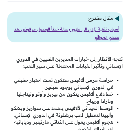
مقال مقترح
أسباب تقنية تؤدي إلى ظهور رسالة خطأ الوصول مرفوض عند
تصفح المواقع
تتجه الأنظار إلى خيارات المديرين الفنيين في الدوري
الإسباني وتأثير الغيابات المحتملة على سير اللعب:
حراسة مرمى ألافيس ستكون تحت اختبار حقيقي
في الدوري الإسباني بوجود سيفيرا.
خط دفاع ألافيس يتكون من بيريز وأوتو وتيناجليا
وبارادا وريباخ.
الوسط الميداني لألافيس يعتمد على سواريز وبلانكو
وأليينا لتعطيل لعب برشلونة في الدوري الإسباني.
هجوم ألافيس يعول على الثنائي مارتينيز ودياباتيه
لهز شباك الخصم.