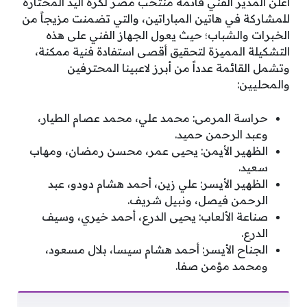
أعلن المدير الفني قائمة منتخب مصر لكرة اليد المختارة
للمشاركة في هاتين المباراتين، والتي تضمنت مزيجاً من
الخبرات والشباب؛ حيث يعول الجهاز الفني على هذه
التشكيلة المميزة لتحقيق أقصى استفادة فنية ممكنة،
وتشمل القائمة عدداً من أبرز لاعبينا المحترفين
والمحليين:
حراسة المرمى: محمد علي، محمد عصام الطيار،
وعبد الرحمن حميد.
الظهير الأيمن: يحيى عمر، محسن رمضان، ومهاب
سعيد.
الظهير الأيسر: علي زين، أحمد هشام دودو، عبد
الرحمن فيصل، ونبيل شريف.
صناعة الألعاب: يحيى الدرع، أحمد خيري، وسيف
الدرع.
الجناح الأيسر: أحمد هشام سيسا، بلال مسعود،
ومحمد مؤمن صفا.