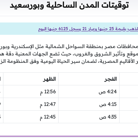
توقيتات المدن الساحلية وبورسعيد
 وعيار 21 يسجل 6125 جنيها اليوم
محافظات مصر بمنطقة السواحل الشمالية مثل الإسكندرية وبور
قع وتأثير الشروق والغروب، حيث تضع الجهات المعنية دقة هذه
الأقاليم المصرية، لضمان سير الحياة اليومية وفق المنظومة الز
الفجر
الظهر
ا
4:24 ص
12:56 م
8
4:15 ص
12:47 م
9
4:35 ص
12:45 م
3