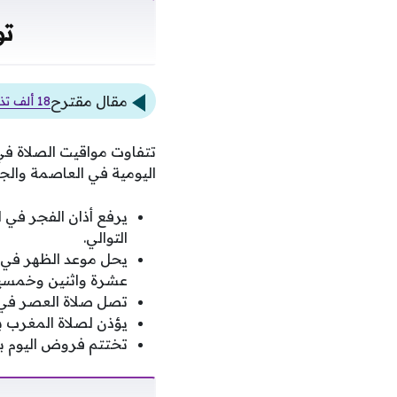
تو
مقال مقترح
18 ألف تذكرة.. طرابزون سبور يحصد مكاسب أولى من صفقة محمد صلاح
تتفاوت مواقيت الصلاة 
اليومية في العاصمة والجيز
يرفع أذان الفجر في ا
التوالي.
يحل موعد الظهر في تم
عشرة واثنين وخمسين
تصل صلاة العصر في 
يؤذن لصلاة المغرب بت
تختتم فروض اليوم بص