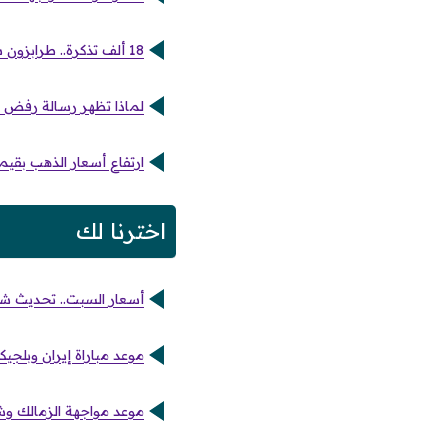
18 ألف تذكرة.. طرابزون سبور يحصد مكاسب أولى من صفقة محمد صلاح
لماذا تظهر رسالة رفض ا
ارتفاع أسعار الذهب بقيمة 25 جنيها وعيار 21 يسجل 6125 جنيها 
اخترنا لك
أسعار السبت.. تحديث شامل ل
موعد مباراة إيران وبلجيك
موعد مواجهة الزمالك وشب