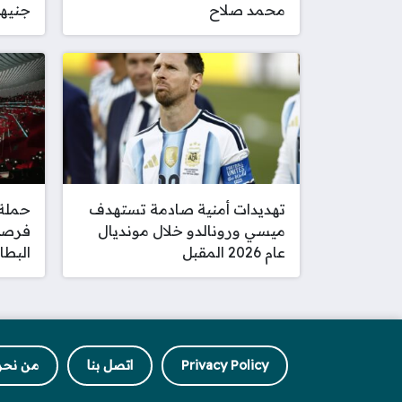
محمد صلاح
جنيها
تهديدات أمنية صادمة تستهدف
حملة 
ميسي ورونالدو خلال مونديال
عام 2026 المقبل
البطا
Privacy Policy
اتصل بنا
من نحن