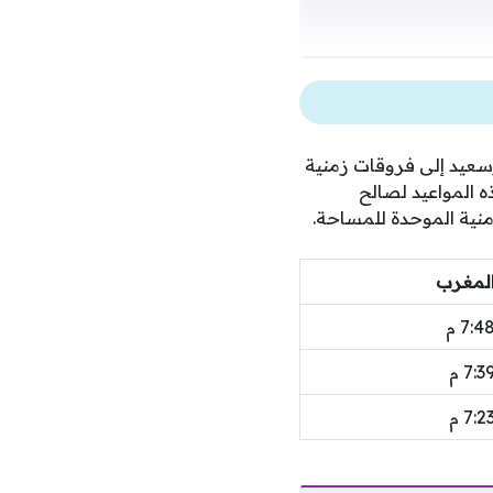
سعيد إلى فروقات زمنية
 المواعيد لصالح
منية الموحدة للمساحة.
لمغرب
7:4 م
7:3 م
7:2 م