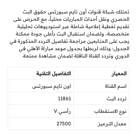
تمتلك شبكة قنوات أون تايم سبورتس حقوق البث
الحصري ونقل أحداث المباريات محلياً، مع الحرص على
تقديم تغطية إعلامية شاملة عبر استوديوهات تحليلية
متخصصة، ولضمان استقبال البث بأعلى جودة ممكنة
يجب على المتابعين مراجعة تفاصيل التردد المذكورة في
الجدول؛ وذلك لربطها بجدول موعد مباراة الأهلي في
الدوري وتردد القناة الناقلة لضمان مشاهدة ممتعة.
المعيار
التفاصيل التقنية
اسم القناة
اون تايم سبورتس
تردد البث
11861
نوع الاستقطاب
رأسي V
معدل الترميز
27500