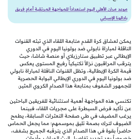
موعد مران الأهلي اليوم استعداداً للمواجهة المرتقبة أمام فريق
بادالونا الإسباني
يمكن لعشاق كرة القدم متابعة اللقاء الذي تبثه القنوات
الناقلة لمباراة نابولي ضد بولونيا اليوم في الدوري
الإيطالي عبر تطبيق ستارزبلاي أو منصة شاشا، حيث
يترقب المراقبون نزالاً تكتيكياً رفيع المستوى يعكس
قيمة الكرة الإيطالية، وتظل القنوات الناقلة لمباراة نابولي
ضد بولونيا اليوم في الدوري الإيطالي البوابة الحصرية
للجمهور الشغوف بمتابعة هذا الصدام الكروي المثير.
تكتسي هذه المواجهة أهمية استثنائية للفريقين الباحثين
عن تأكيد فرض السيطرة على مجريات اللقاء، فبينما
يرغب المضيف في طي صفحة التعثرات السابقة، يطمح
الضيوف لترك بصمة تليق بموسمهم؛ مما يجعل الحماس
حاضراً بقوة في هذا الصدام الذي يترقبه الجميع بشغف،
خصوصاً بعد تحديد تفاصيل البث المباشر وأدوات