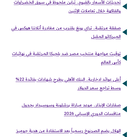
تحديثات الأسعار بالفيوم.. تباين ملحوظ في سوق الخضراوات
والفاكهة خلال تعاملات الإثنين
صفقة مرتقبة.. تراي يونغ يقترب من مغادرة أتلانتا هوكس في
الميركاتو المقبل
توقيت مواجهة منتخب مصر ضد بلجيكا المرتقبة في نهائيات
كأس العالم
أعلى عوائد ادخارية.. البنك الأهلي يطرح شهادات بفائدة 22%
وسط تراجع سعر الدولار
صفارات الإنذار.. موعد مباراة برشلونة وسوسيداد بجدول
منافسات الدوري الإسباني 2026
الهلال يضم الصرنوخ رسمياً بعد الاستفادة من هدية جوميز