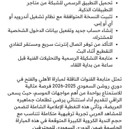
تحميل التطبيق الرسمي للشبكة من متاجر
التطبيقات الذكية.
تثبيت النسخة المتوافقة مع نظام تشغيل أندرويد أو
آي أو إس.
إنشاء حساب جديد وتفعيل بيانات الدخول الشخصية
للمشترك.
التأكد من توفر اتصال إنترنت سريع ومستقر لتفادي
التقطيع أثناء البث.
متابعة التشكيلة الرسمية والتحليلات الفنية قبل
ساعة من بداية اللقاء.
تمثل متابعة القنوات الناقلة لمباراة الأهلي والفتح في
دوري روشن السعودي 2025-2026 فرصة مثالية
للاستمتاع بواحدة من أهم مواجهات الموسم، حيث يسعى
الراقي لتقديم أداء استثنائي يرضي تطلعات جماهيره
العريضة، وتأتي هذه التغطية الإعلامية الشاملة لتضمن
للمشاهد العربي تجربة ترفيهية متكاملة تتناسب مع
حجم الندية الكروية الكبيرة المتوقعة في هذه المباراة
الحاسمة ضمن الدوري السعودي للمحترفين.