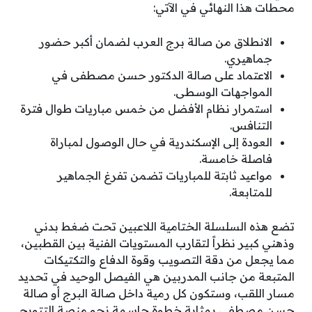
محطات هذا النهائي في الآتي:
الانطلاق من صالة برج العرب لضمان أكبر حضور
جماهيري.
الاعتماد على صالة الدكتور حسن مصطفى في
المواجهات الوسطى.
استمرار نظام الأفضل من خمس مباريات طوال فترة
التنافس.
العودة إلى الإسكندرية في حال الوصول لمباراة
فاصلة خامسة.
مواعيد ثابتة للمباريات تضمن تفرغ الجماهير
للمتابعة.
تضع هذه السلسلة الختامية اللاعبين تحت ضغط بدني
وذهني كبير نظراً لتقارب المستويات الفنية بين القطبين،
مما يجعل من دقة التصويب وقوة الدفاع والتكتيكات
المتبعة من جانب المدربين هي الفيصل الوحيد في تحديد
مسار اللقب، وستكون كل رمية داخل صالة البرج أو صالة
حسن مصطفى بمثابة خطوة حاسمة نحو منصة التتويج