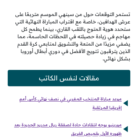
تستمر التوقعات حول من سينهي الموسم متربعًا على
عرش الهدافين، خاصة مع اقتراب المباراة النهائية التي
ستحدد هوية المتوج باللقب القاري، بينما يطمح كل
مهاجم في زيادة حصيلته في اللحظات الحاسمة، مما
يضفي مزيدًا من المتعة والتشويق لمتابعي كرة القدم
الذين يترقبون تتويج الأفضل في دوري أبطال أوروبا
بشكل نهائي.
مقالات لنفس الكاتب
موعد مباراة المنتخب المغربي في نصف نهائي كأس أمم
إفريقيا المرتقبة
مورينيو يوجه انتقادات حادة لصفقة ريال مدريد الجديدة بعد
ظهوره الأول بقميص الفريق