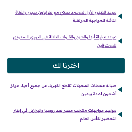
موعد الظهور الأول لمحمد صلاح مع طرابزون سبور والقناة
الناقلة للمواجهة المرتقبة
موعد مباراة أبها والحزم والقنوات الناقلة في الدوري السعودي
للمحترفين
اخترنا لك
صيانة محطات المحولات تقطع الكهرباء عن جميع أحياء مركز
أشمون لمدة يومين
مواعيد مواجهات منتخب مصر ضد روسيا والبرازيل في إطار
التحضير لكأس العالم