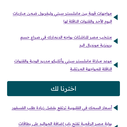
مواجهات قوية بين مانشستر سيتي وليفربول ضمن مباريات
اليوم الأحد والقنوات الناقلة لها
منتخب مصر للناشئات يواجه الدنمارك في صراع حسم
برونزية مونديال اليد
موعد مباراة مانشستر سيتي وأتلتيكو مدريد الودية والقنوات
الناقلة للمواجهة المرتقبة
اخترنا لك
أسعار السمك في القليوبية ترتفع بفضل زيادة طلب الفسفور
بوابة مصر الرقمية تفتح باب إضافة المواليد على بطاقات