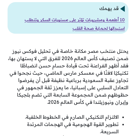
قد يهمك
10 أطعمة ومشروبات تؤثر على مستويات السكر وتتطلب
استبدالها لحماية صحة القلب
يحتل منتخب مصر مكانة خاصة في تحليل فوكس نيوز
ضمن تصنيف كأس العالم 2026 للفرق التي لا يستهان بها،
فقد أظهر الفراعنة تحت قيادة حسام حسن انضباطًا
تكتيكيًا لافتًا في معسكر مارس الماضي، حيث نجحوا في
تجاوز عقبة السعودية برباعية نظيفة قبل أن يفرضوا
التعادل السلبي على إسبانيا، ما يعزز ثقة الجمهور في
حظوظهم ضمن المجموعة السابعة التي تضم بلجيكا
وإيران ونيوزيلندا في كأس العالم 2026.
الالتزام التكتيكي الصارم في الخطوط الخلفية.
تطوير القوة الهجومية في الهجمات المرتدة
السريعة.