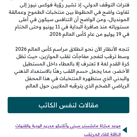
فترات التوقف الدولي، إذ تشير رؤية فوكس نيوز إلى
تفاوت واضح في الحظوظ بين منتخبات الطموح وعمالقة
المونديال، ومن الواضح أن التنافس سيكون في أعلى
مستوياته منذ صافرة البداية في 11 يونيو وحتى الختام
في 19 يوليو من عام كأس العالم 2026.
تتجه الأنظار الآن نحو انطلاق مراسم كأس العالم 2026
وسط ترقب لتفجر مفاجآت تقلب الموازين، حيث تظل
كرة القدم لغة لا تعترف إلا بالعطاء داخل المستطيل
الأخضر، مما يجعل حسم اللقب رهنًا بالاستعداد الذهني
والبدني الذي ستظهره المنتخبات في هذا المحفل
الرياضي الضخم الذي يترقبه الملايين حول العالم.
مقالات لنفس الكاتب
موعد مباراة مانشستر سيتي وأتلتيكو مدريد الودية والقنوات
الناقلة للقاء المرتقب