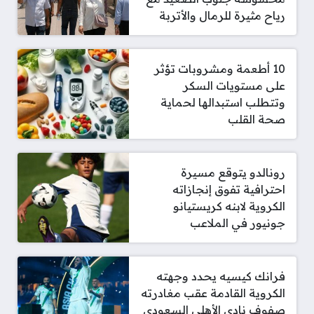
رياح مثيرة للرمال والأتربة
10 أطعمة ومشروبات تؤثر
على مستويات السكر
وتتطلب استبدالها لحماية
صحة القلب
رونالدو يتوقع مسيرة
احترافية تفوق إنجازاته
الكروية لابنه كريستيانو
جونيور في الملاعب
فرانك كيسيه يحدد وجهته
الكروية القادمة عقب مغادرته
صفوف نادي الأهلي السعودي