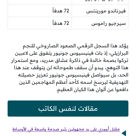
فيرناندو مورينتس
72 هدفاً
سيرجيو راموس
72 هدفاً
يؤكد هذا السجل الرقمي الصعود الصاروخي للنجم
البرازيلي، إذ بات فينيسيوس جونيور يتفوق على لاعبين
تركوا بصمة خالدة في ذاكرة عشاق مدريد، ومع استمرار
هذا التوهج، يبدو أن سقف طموحاته لن يتوقف عند هذا
الحد، بل سيواصل فينيسيوس جونيور تعزيز حصيلته
التهديفية ليرسخ اسمه كأحد أعظم المهاجمين الذين
دافعوا عن ألوان هذا الكيان العظيم.
مقالات لنفس الكاتب
مقتل أووري على يد مجهولين يثير صدمة واسعة في الأوساط