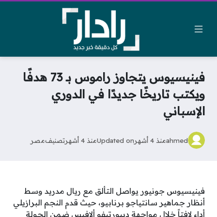
فينيسيوس يتجاوز راموس بـ 73 هدفًا
ويكتب تاريخًا جديدًا في الدوري
الإسباني
ahmed
منذ 4 أشهر
Updated on
منذ 4 أشهر
تصنيف
مصر
فينيسيوس جونيور يواصل التألق مع ريال مدريد وسط
أنظار جماهير سانتياجو برنابيو، حيث قدم النجم البرازيلي
أداء لافتاً خلال مواجهة ديبورتيفو ألافيس ضمن الجولة