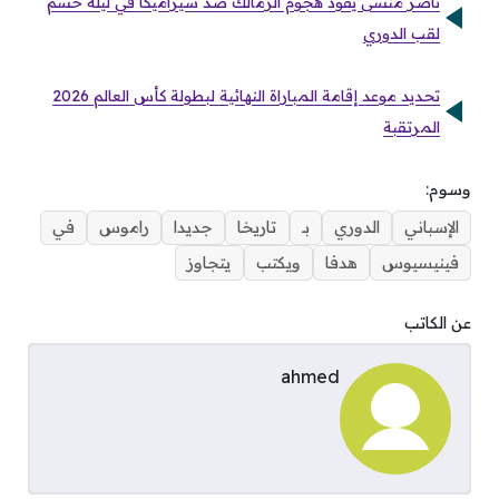
ناصر منسى يقود هجوم الزمالك ضد سيراميكا في ليلة حسم
لقب الدوري
تحديد موعد إقامة المباراة النهائية لبطولة كأس العالم 2026
المرتقبة
وسوم:
الإسباني
الدوري
بـ
تاريخا
جديدا
راموس
في
فينيسيوس
هدفا
ويكتب
يتجاوز
عن الكاتب
ahmed