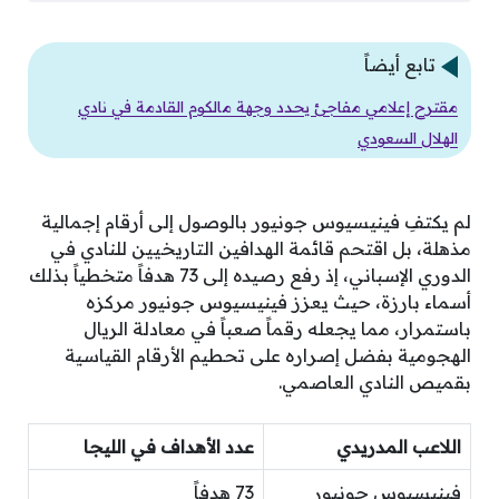
تابع أيضاً
مقترح إعلامي مفاجئ يحدد وجهة مالكوم القادمة في نادي
الهلال السعودي
لم يكتفِ فينيسيوس جونيور بالوصول إلى أرقام إجمالية
مذهلة، بل اقتحم قائمة الهدافين التاريخيين للنادي في
الدوري الإسباني، إذ رفع رصيده إلى 73 هدفاً متخطياً بذلك
أسماء بارزة، حيث يعزز فينيسيوس جونيور مركزه
باستمرار، مما يجعله رقماً صعباً في معادلة الريال
الهجومية بفضل إصراره على تحطيم الأرقام القياسية
بقميص النادي العاصمي.
اللاعب المدريدي
عدد الأهداف في الليجا
فينيسيوس جونيور
73 هدفاً