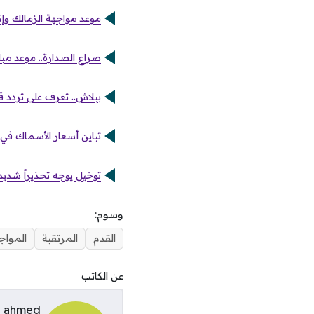
موعد مواجهة الزمالك وإن
صراع الصدارة.. موعد مبار
ببلاش.. تعرف على تردد قن
تباين أسعار الأسماك في س
توخيل يوجه تحذيراً شديد
وسوم:
القدم
المرتقبة
المواج
عن الكاتب
ahmed