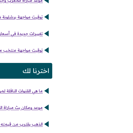
موعد مباراة المغرب وجنو
توقيت مواجهة برشلونة ضد
تغييرات جديدة في أسعار باقات الإنترن
توقيت مواجهة منتخب مصر
اخترنا لك
ما هي القنوات الناقلة ل
موعد ومكان بث مباراة ال
الذهب يقترب من قيمته القياسية والف