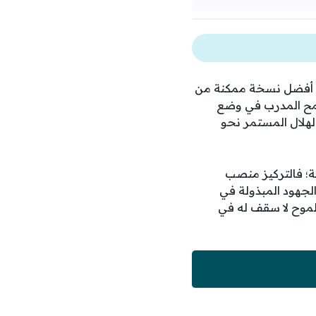
ى أفضل نسخة ممكنة من
طمح المدرب في وضع
لهلال المستمر نحو
ية؛ فالتركيز منصب
الجهود المبذولة في
طموح لا سقف له في