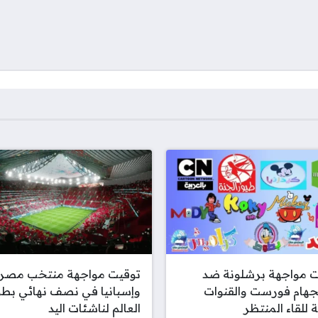
ت مواجهة برشلونة ضد
توقيت مواجهة منتخب مصر
جهام فورست والقنوات
وإسبانيا في نصف نهائي بطو
ة للقاء المنتظر
العالم لناشئات اليد