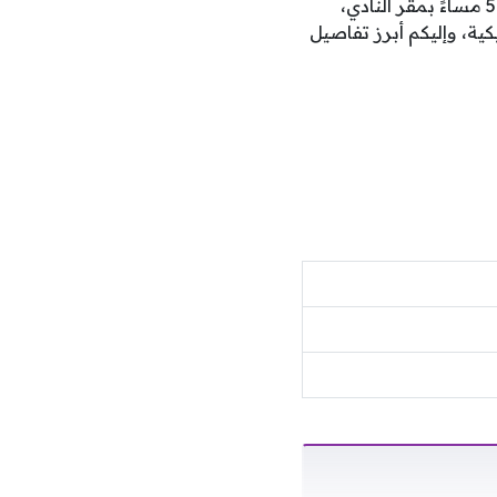
أكدت الإدارة أن الفريق سيخوض مواجهة ودية أمام نظيره الفيحاء غداً الثلاثاء في الساعة 5:25 مساءً بمقر النادي،
ية، وإليكم أبرز تفاصيل