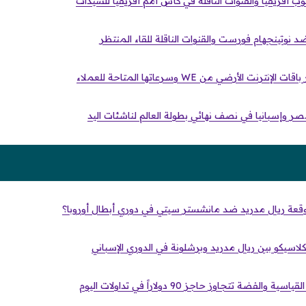
ب أفريقيا والقنوات الناقلة في كأس أمم أفريقيا للسيدات
 نوتينجهام فورست والقنوات الناقلة للقاء المنتظر
ت الأرضي من WE وسرعاتها المتاحة للعملاء
 وإسبانيا في نصف نهائي بطولة العالم لناشئات اليد
موقعة ريال مدريد ضد مانشستر سيتي في دوري أبطال أوروبا؟
كلاسيكو بين ريال مدريد وبرشلونة في الدوري الإسباني
ضة تتجاوز حاجز 90 دولاراً في تداولات اليوم