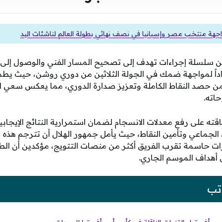
جهة منتخب مصر وإسبانيا في نصف نهائي بطولة العالم لناشئات اليد
 سلسلة إجراءات تهدف إلى تصحيح المسار الفني والوصول إل
داداً لمواجهة ضمك في الجولة الثلاثين من دوري روشن، حيث ي
تضمن حصد النقاط الكاملة وتعزيز صدارة الدوري، مما يعكس سعي ا
اته.
قته على رفع معدلات الانسجام لضمان استمرارية النتائج الإيجاب
 الجماعي وتأمين النقاط، حيث يأمل جمهور الهلال أن تترجم هذه 
رات حاسمة تقرب الفريق أكثر من منصات التتويج، مؤكدين أن ال
 أهداف الموسم الجاري.
تب