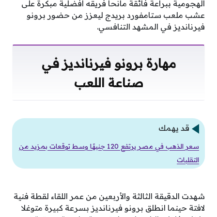
الهجومية ببراعة فائقة مانحا فريقه أفضلية مبكرة على
عشب ملعب ستامفورد بريدج ليعزز من حضور برونو
فيرنانديز في المشهد التنافسي.
مهارة برونو فيرنانديز في
صناعة اللعب
قد يهمك
سعر الذهب في مصر يرتفع 120 جنيهًا وسط توقعات بمزيد من
التقلبات
شهدت الدقيقة الثالثة والأربعين من عمر اللقاء لقطة فنية
لافتة حينما انطلق برونو فيرنانديز بسرعة كبيرة متوغلا