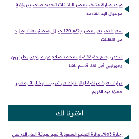
موعد مباراة منتخب مصر للناشئات لتحديد صاحب برونزية
مونديال اليد القادمة
سعر الذهب في مصر يرتفع 120 جنيهًا وسط توقعات بمزيد
من التقلبات
النادي يوضح حقيقة غياب محمد صلاح عن مواجهتي طرابزون
وجوزتيبي قبل لقاء قاسم باشا
قرارات فنية مرتقبة لهانز فليك في تدريبات برشلونة ومصير
حمزة عبد الكريم
اخترنا لك
إجازة 63%.. وزارة التعليم السعودية تعيد صياغة العام الدراسي