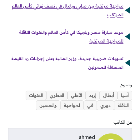
مواجهة مرتقبة بين مبابي ويامال في نصف نهائي كأس العالم
المرتقب
موعد مباراة مصر وبلجيكا في كأس العالم والقنوات الناقلة
للمواجهة المرتقبة
تسهيلات ضريبية جديدة.. وزير المالية يعلن إجراءات رد القيمة
المضافة للممولين
وسوم:
آسيا
أبطال
إربد
الأهلي
القطري
القنوات
الناقلة
دوري
في
لمواجهة
والحسين
عن الكاتب
ahmed