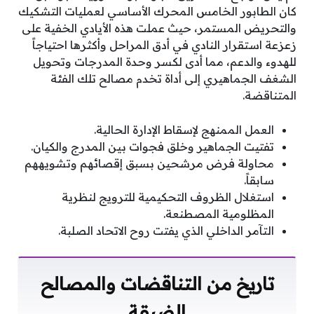
كان الطابور الخامس المحرك الأساسي لعمليات التشكيك
والتحريض المستمر، حيث عملت هذه الأيادي الخفية على
زعزعة استقرار النادي في أدق المراحل وأكثرها احتياجاً
للهدوء والدعم، مما أدى لكسر وحدة المدرجات وتحويل
الشغف الجماهيري إلى أداة تخدم مصالح تلك الفئة
المتناقضة.
العمل الممنهج لإسقاط الإدارة الحالية.
تفتيت الجماهير وخلق فجوات بين المدرج والكيان.
محاولة فرض مرشحين بسبق إقصائهم وتشويههم
سابقاً.
استغلال الظروف التحكيمية للترويج لنظرية
المظلومية المصطنعة.
التآمر الداخلي الذي يفتت روح الاتحاد الصلبة.
تاريخ من التناقضات والمصالح
الضيقة