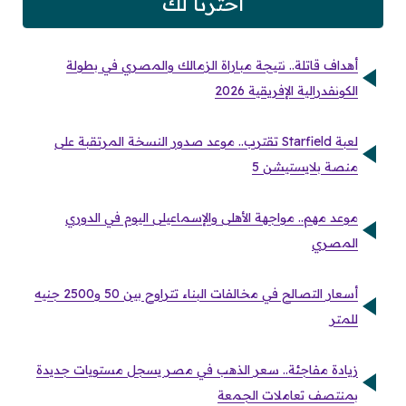
اخترنا لك
أهداف قاتلة.. نتيجة مباراة الزمالك والمصري في بطولة
الكونفدرالية الإفريقية 2026
لعبة Starfield تقترب.. موعد صدور النسخة المرتقبة على
منصة بلايستيشن 5
موعد مهم.. مواجهة الأهلى والإسماعيلى اليوم في الدوري
المصري
أسعار التصالح في مخالفات البناء تتراوح بين 50 و2500 جنيه
للمتر
زيادة مفاجئة.. سعر الذهب في مصر يسجل مستويات جديدة
بمنتصف تعاملات الجمعة