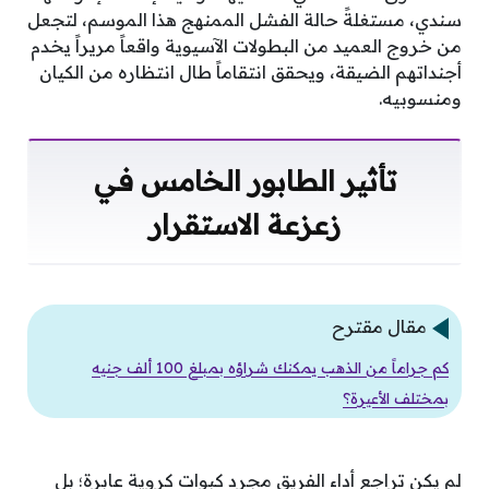
سندي، مستغلةً حالة الفشل الممنهج هذا الموسم، لتجعل
من خروج العميد من البطولات الآسيوية واقعاً مريراً يخدم
أجنداتهم الضيقة، ويحقق انتقاماً طال انتظاره من الكيان
ومنسوبيه.
تأثير الطابور الخامس في
زعزعة الاستقرار
مقال مقترح
كم جراماً من الذهب يمكنك شراؤه بمبلغ 100 ألف جنيه
بمختلف الأعيرة؟
لم يكن تراجع أداء الفريق مجرد كبوات كروية عابرة؛ بل