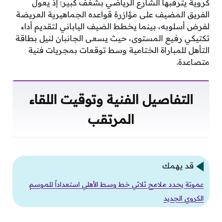
كروية يترقبها الشارع الرياضي بشغف كبير؛ إذ يعول
الفريق المضيف على مؤازرة قواعده الجماهيرية العريضة
لفرض أسلوبه، بينما يخطط الضيف الياباني لتقديم أداء
تكتيكي رفيع المستوى، حيث يسعى الجانبان لنيل بطاقة
التأهل للمباراة الختامية وسط توقعات بمجريات فنية
متصاعدة.
التفاصيل الفنية وتوقيت اللقاء
المرتقب
قد يهمك
عموتة يحدد ملامح ثلاثي خط وسط الأهلي استعداداً للموسم
الكروي الجديد