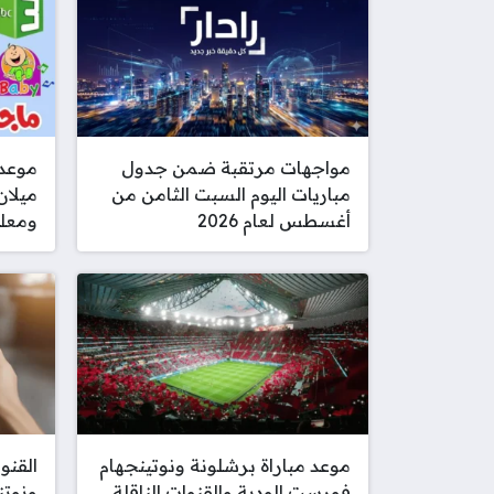
مواجهات مرتقبة ضمن جدول
موعد 
مباريات اليوم السبت الثامن من
ميلان
أغسطس لعام 2026
ومعلق
موعد مباراة برشلونة ونوتينجهام
القنو
فورست الودية والقنوات الناقلة
ونوتن