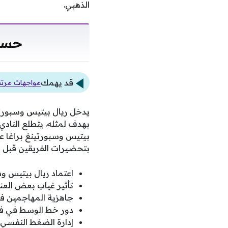
الذهبي.
حساب
قد يهمك
مواجهات مرتقب
يدخل ريال بيتيس وسبورتين
بهدف لمثله. يتطلع النادي 
بيتيس وسبورتينغ براغا عل
بتحضيرات الفريقين قبل ه
اعتماد ريال بيتيس وس
تأثير غياب بعض العن
جاهزية المهاجمين في 
دور خط الوسط في فر
إدارة الضغط النفسي ا