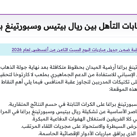
ات التأهل بين ريال بيتيس وسبورتينغ بر
ة ضمن جدول مباريات اليوم السبت الثامن من أغسطس لعام 2026
غ براغا أرضية الميدان بحظوظ متكافئة بعد نهاية جولة الذهاب ف
الإسباني للاستفادة من الدعم الجماهيري بملعب لا كارتوخا لتحقيق
ى تكتيكات المدربين لتجاوز عقبة المنافس. فيما يلي أهم النقاط ا
ذه الموقعة:
بورتينغ براغا على الكرات الثابتة في حسم النتائج المتقاربة.
اصر الأساسية عن تشكيلة ريال بيتيس وسبورتينغ براغا في المراح
كلا الفريقين لاستغلال الهفوات الدفاعية المبكرة.
ض السيطرة والاستحواذ على مجريات اللقاء المرتقب.
لذي يرافق مباريات الأدوار الإقصائية الحاسمة.