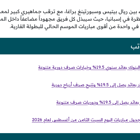
قاء بين ريال بيتيس وسبورتينغ براغا، مع ترقب جماهيري كبير لمعر
منتظرة في إسبانيا، حيث سيبذل كل فريق مجهوداً مضاعفاً داخل 
في واحدة من أقوى مباريات الموسم الحالي للبطولة القارية.
تب
 19.5% وخيارات صرف دورية متنوعة
19.% وتتيح صرف أرباح دورية
19.% ودوريات صرف متنوعة
ل مباريات اليوم السبت الثامن من أغسطس لعام 2026