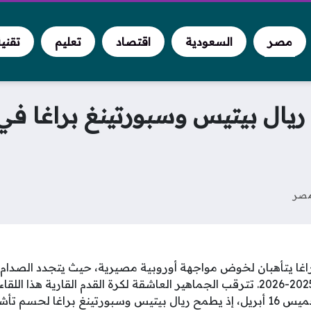
مصر
السعودية
اقتصاد
تعليم
تقني
 ريال بيتيس وسبورتينغ براغا في
صر
اغا يتأهبان لخوض مواجهة أوروبية مصيرية، حيث يتجدد الصدام 
الدوري الأوروبي لموسم 2025-2026. تترقب الجماهير العاشقة لكرة القدم القارية
ملعب لا كارتوخا مساء الخميس 16 أبريل، إذ يطمح ريال بيتيس وسبورتينغ براغا 