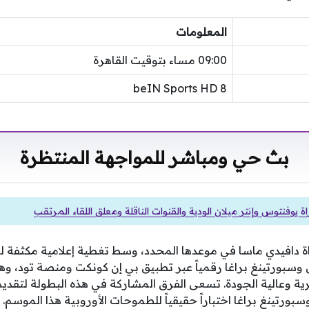
المعلومات
09:00 مساء بتوقيت القاهرة
beIN Sports HD 8
بث حي ومباشر للمواجهة المنتظرة
ة يوفنتوس وإنتر ميلان الودية والقنوات الناقلة ومعلق اللقاء المرتقب
ة دافيدي ماسا في موعدها المحدد، وسط تغطية إعلامية مكثفة له
 وسبورتينغ براغا رقمياً عبر تطبيق بي إن كونكت ومنصة تود، 
وعالية الجودة. تسعى الفرق المشاركة في هذه البطولة لتقديم
ورتينغ براغا اختباراً حقيقياً للطموحات الأوروبية هذا الموسم.