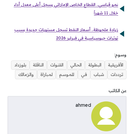
نمو قياسي.. القطاع الخاص الإماراتي يسجل أعلى معدل أداء
خلال 11 شهراً
زيادة ملحوظة.. أسعار النفط تسجل مستويات جديدة بسبب
توترات جيوسياسية في فبراير 2026
وسوم:
الأفريقية
البطولة
الحالي
القنوات
الناقلة
بلوزداد
ترددات
شباب
في
للموسم
لمباراة
والزمالك
عن الكاتب
ahmed