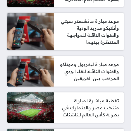
موعد مباراة مانشستر سيتي
وأتلتيكو مدريد الودية
والقنوات الناقلة للمواجهة
المنتظرة بينهما
موعد مباراة ليفربول وموناكو
والقنوات الناقلة للقاء الودي
المرتقب بين الفريقين
تغطية مباشرة لمباراة
منتخب مصر والدنمارك في
بطولة كأس العالم للناشئات