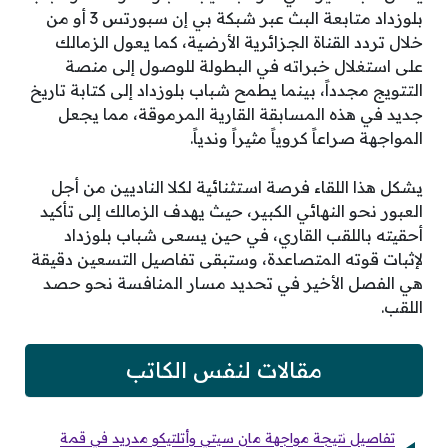
بلوزداد متابعة البث عبر شبكة بي إن سبورتس 3 أو من
خلال تردد القناة الجزائرية الأرضية، كما يعول الزمالك
على استغلال خبراته في البطولة للوصول إلى منصة
التتويج مجدداً، بينما يطمح شباب بلوزداد إلى كتابة تاريخ
جديد في هذه المسابقة القارية المرموقة، مما يجعل
المواجهة صراعاً كروياً مثيراً وندياً.
يشكل هذا اللقاء فرصة استثنائية لكلا الناديين من أجل
العبور نحو النهائي الكبير، حيث يهدف الزمالك إلى تأكيد
أحقيته باللقب القاري، في حين يسعى شباب بلوزداد
لإثبات قوته المتصاعدة، وستبقى تفاصيل التسعين دقيقة
هي الفصل الأخير في تحديد مسار المنافسة نحو حصد
اللقب.
مقالات لنفس الكاتب
تفاصيل نتيجة مواجهة مان سيتي وأتلتيكو مدريد في قمة