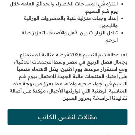
التنزه في المساحات الخضراء والحدائق العامة خلال
يوم شم النسيم.
إعداد وجبات منزلية غنية بالخضروات الورقية
والليمون.
تبادل الزيارات بين الأهل والأصدقاء لتعزيز صلة
الرحم.
تعد عطلة شم النسيم 2026 فرصة مثالية للاستمتاع
بجمال فصل الربيع في مصر وسط التجمعات العائلية،
ومع استقرار موعدها يوم الاثنين، يظل الاهتمام منصباً
على اختيار المنتجات عالية الجودة للاحتفال بيوم شم
النسيم في أجواء صحية وآمنة، مما يعزز من بهجة هذه
المناسبة الوطنية التي توارثتها الأجيال، مؤكدة على أصالة
تقاليدنا الراسخة بمرور السنين.
مقالات لنفس الكاتب