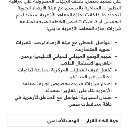
على صعيد متصل، تعكف الجهات المسؤولية على مراقبة
التطورات المناخية بالتنسيق مع هيئة الأرصاد الجوية
لتحديد ما إذا كانت إجازة المعاهد الأزهرية ستمتد ليوم
الخميس أم لا، حيث تتضمن الخطة المتبعة لمتابعة
قرارات إجازة المعاهد الأزهرية ما يلي:
التواصل اللحظي مع هيئة الأرصاد لرصد التغيرات
الجوية المتسارعة.
تقييم الوضع الميداني للمباني التعليمية ومدى
جاهزيتها لاستقبال الطلاب.
تفعيل غرف العمليات المركزية لمتابعة تداعيات
الطقس غير المستقر.
إصدار قرارات جديدة بخصوص إجازة المعاهد
الأزهرية بناء على التقارير المحدثة.
ضمان انسيابية التواصل مع المناطق الأزهرية في
كافة محافظات مصر.
جهة اتخاذ القرار
الهدف الأساسي