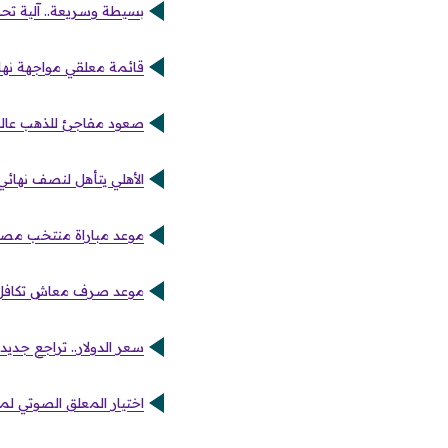
بسيطة وسريعة.. آلية تح
قائمة معلقي مواجهة نهائي
صعود مفاجئ للذهب عالمياً وعيار 21 يتخطى 0
الأهلي يتأهل لنصف نهائي ب
موعد مباراة منتخب مصر و
موعد صرف معاش تكافل وك
سعر الدولار.. تراجع جديد أمام
اختيار المعلق الصوتي ل