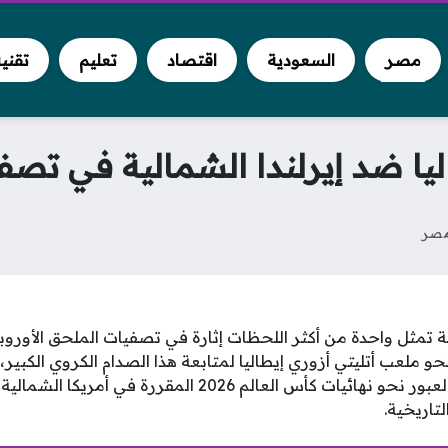
مصر
السعودية
اقتصاد
تعليم
تقني
يا ضد إيرلندا الشمالية في تصفيات
صر
لية تمثل واحدة من أكثر اللحظات إثارة في تصفيات الملحق الأور
حو ملعب أتليتي أزوري إيطاليا لمتابعة هذا الصدام الكروي الكبير
الطرفين إلى قطع تذكرة العبور نحو نهائيات كأس العالم 2026 ال
لتاريخية.