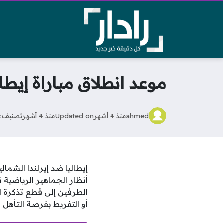
موعد انطلاق مباراة إيطال
ahmed
منذ 4 أشهر
Updated on
منذ 4 أشهر
تصنيف
م
إيطاليا ضد إيرلندا الشما
أنظار الجماهير الرياضية ن
أو التفريط بفرصة التأهل ا