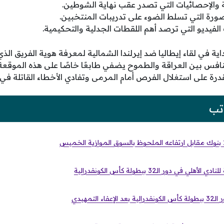
ية والإحصائيات التي تصدر عقب نهاية الشوطين.
صورة التي تسلط الضوء على تدريبات المنتخبين.
لفيديو التي ترصد أهم اللقطات الجدلية والتحكيمية.
داية في لقاء إيطاليا ضد إيرلندا الشمالية لمعرفة هوية الفريق ا
نافس بين العراقة والطموح يضفي طابعًا خاصًا على هذه الموقعة،
رة على استغلال الفرص أمام المرمى وتفادي الأخطاء القاتلة في ل
تب
 دور الـ32 ببطولة كأس الكونفدرالية
 التمهيدي