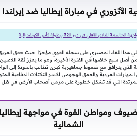
ة الآتزوري في مباراة إيطاليا ضد إيرلندا 
لحاسمة للنادي الأهلي في دور الـ32 ببطولة كأس الكونفدرالية
في هذا اللقاء المصيري على سجله القوي مؤخرًا؛ حيث حقق الفريق
أصل سبع خاضها في الفترة الأخيرة، وهو ما يعزز ثقة اللاعبي
لية الذي يترافق مع ضغوط جماهيرية كبرى تطالب بالعودة إلى الواج
 المهارات الفردية والعمق الهجومي لكسر التكتلات الدفاعية الم
المرتدة التي قد تشكل خطورة على مرمى أصحاب الأرض في ظل ال
يوف ومواطن القوة في مواجهة إيطاليا ض
الشمالية