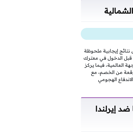
الشمالية
 نتائج إيجابية ملحوظة
ن قبل الدخول في معترك
هة العالمية، فيما يركز
توقعة من الخصم، مع
اندفاع الهجومي
د إيرلندا