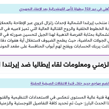
 كأس الكونفدرالية بعد الإعفاء التمهيدي
تخب إيرلندا الشمالية لإحداث زلزال كروي عبر الإطاحة بالعملاق ا
ة الخطوط الخلفية والروح القتالية العالية التي تميز لاعبيه في ال
 الشمالية بمثابة الفرصة الذهبية لهذا الجيل لتحسين صورته في ال
 الجولات الماضية، حيث يطمح الضيوف لاستغلال أية هفوات دفاع
 يربك الحسابات ويفتح لهم أبواب المنافسة على مقعد الموندي
زمني ومعلومات لقاء إيطاليا ضد إيرلندا 
لضم مهاجم جديد خلال فترة الانتقالات الصيفية المقبلة
ة فنية عالية المستوى تنعكس في الاستعدادات التنظيمية والقنوا
ذا الحدث البارز؛ حيث تم تحديد كافة التفاصيل اللوجستية والزمن