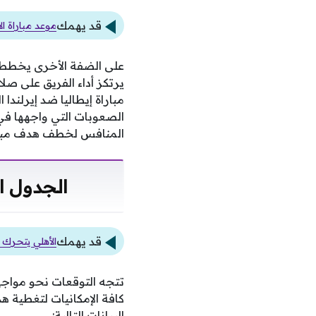
قد يهمك
موعد مباراة الأهلي في دور الـ32 ببطولة
على الضفة الأخرى يخطط من
يرتكز أداء الفريق على صلاب
مباراة إيطاليا ضد إيرلندا
الصعوبات التي واجهها في
المنافس لخطف هدف مباغت
الجدول ال
قد يهمك
الأهلي يتحرك 
تتجه التوقعات نحو مواجه
كافة الإمكانيات لتغطية ه
البيانات التالية: