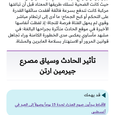
حيث كانت الضحية تسلك طريقها المعتاد قبل أن تباغتها
مركبة كانت تندفع بسرعة فائقة أفقدت سائقها القدرة
على التحكم أو كبح الجماح؛ ما أدى إلى ارتطام مباشر
وقوي لم يمهل الفتاة فرصة للنجاة؛ إذ لفظت أنفاسها
الأخيرة في موقع الحادث متأثرة بجراحها البالغة؛ في
مشهد مأساوي يعكس مدى الخطورة الكامنة وراء تجاهل
قوانين المرور أو الاستهتار بسلامة العابرين والمشاة.
تأثير الحادث وسياق مصرع
جيرمين ارتن
قد يهمك
الأقباط يبدأون صوم العذراء لمدة 15 يوماً وصولاً إلى العيد في
أغسطس