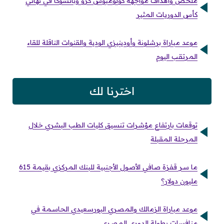
ملخص وأهداف مواجهة كولومبوس كرو وباتشوكا في نهائي
كأس الدوريات المثير
موعد مباراة برشلونة وأودينيزي الودية والقنوات الناقلة للقاء
المرتقب اليوم
اخترنا لك
توقعات بارتفاع مؤشرات تنسيق كليات الطب البشري خلال
المرحلة المقبلة
ما سر قفزة صافي الأصول الأجنبية للبنك المركزي بقيمة 615
مليون دولار؟
موعد مباراة الزمالك والمصري البورسعيدي الحاسمة في
منافسات بطولة الدوري المصري