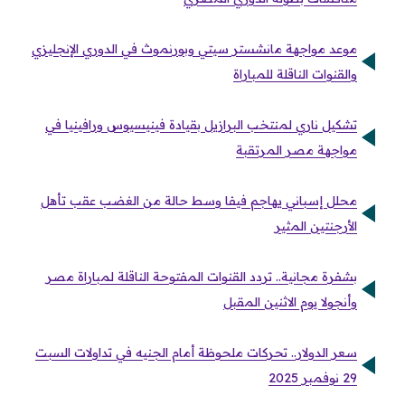
موعد مواجهة مانشستر سيتي وبورنموث في الدوري الإنجليزي
والقنوات الناقلة للمباراة
تشكيل ناري لمنتخب البرازيل بقيادة فينيسيوس ورافينيا في
مواجهة مصر المرتقبة
محلل إسباني يهاجم فيفا وسط حالة من الغضب عقب تأهل
الأرجنتين المثير
بشفرة مجانية.. تردد القنوات المفتوحة الناقلة لمباراة مصر
وأنجولا يوم الاثنين المقبل
سعر الدولار.. تحركات ملحوظة أمام الجنيه في تداولات السبت
29 نوفمبر 2025