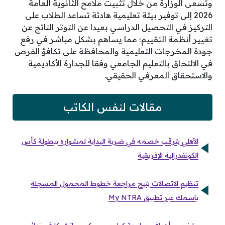
وتسعى الوزارة من خلال تثبيت ملامح الثانوية العامة
2026 إلى توفير بيئة تعليمية هادئة تساعد الطلاب على
التركيز في التحصيل الدراسي بعيدا عن التوتر الناتج عن
تغيير أنظمة التقييم؛ مما يساهم بشكل مباشر في رفع
جودة المخرجات التعليمية والمحافظة على تكافؤ الفرص
في الالتحاق بالتعليم الجامعي وفقا للجدارة الأكاديمية
والاستحقاق المعرفي الحقيقي.
مقالات لنفس الكاتب
الأهلي يترقب خصمه في ضربة البداية لمشواره ببطولة كأس
الكونفدرالية الإفريقية
تنظيم الاتصالات يتيح مراجعة خطوط المحمول المسجلة
باسمك عبر تطبيق My NTRA