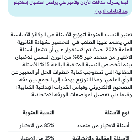
فيفا يصرف مكافآت الأردن والأمير علي يرفض استقبال إنفانتينو
بعد اتهامات الابتزاز
تعتبر النسب المئوية لتوزيع الأسئلة من الركائز الأساسية
التي يعتمد عليها الطلاب في التحضير لشهادة الثانوية
العامة 2026؛ حيث تم الاستقرار على أن تشغل أسئلة
الاختيار من متعدد حيز 85% من الوزن النسبي للاختبار،
بينما تُخصص النسبة المتبقية البالغة 15% للأسئلة
المقالية التي تستوجب كتابة خطوات الحل أو التعبير عن
الرأي العلمي؛ وهذا التوزيع يهدف إلى الجمع بين دقة
التصحيح الإلكتروني وقياس القدرات الإبداعية الكتابية؛
وفيما يلي تفصيل لمواصفات الورقة الامتحانية:
نوع الأسئلة
النسبة المئوية
أسئلة الاختيار من متعدد
85% من الاختبار
الأسئلة المقالية والإنشائية
15% من الاختبار