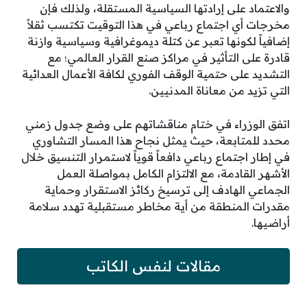
والاعتماد على إرادتها السياسية المستقلة، ولذلك فإن
مخرجات أي اجتماع رباعي في هذا التوقيت تكتسب ثقلاً
إضافياً لكونها تعبر عن كتلة ديموغرافية وسياسية وازنة
قادرة على التأثير في مراكز صنع القرار العالمي؛ مع
التشديد على حتمية الوقف الفوري لكافة الأعمال العدائية
التي تزيد من معاناة المدنيين.
اتفق الوزراء في ختام مناقشاتهم على وضع جدول زمني
محدد للمتابعة، حيث يمثل نجاح هذا المسار التشاوري
في إطار اجتماع رباعي دافعاً قوياً لاستمرار التنسيق خلال
الأشهر القادمة، مع الالتزام الكامل بمواصلة العمل
الجماعي الهادف إلى ترسيخ ركائز الاستقرار وحماية
مقدرات المنطقة من أية مخاطر مستقبلية تهدد سلامة
أراضيها.
مقالات لنفس الكاتب